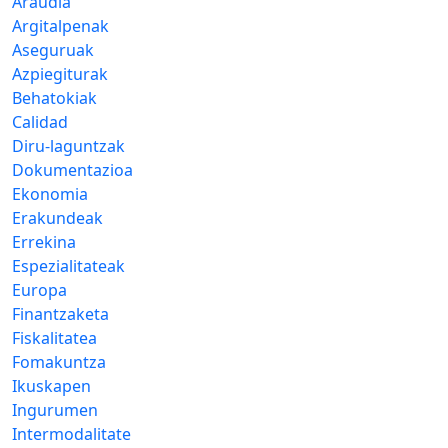
Araudia
Argitalpenak
Aseguruak
Azpiegiturak
Behatokiak
Calidad
Diru-laguntzak
Dokumentazioa
Ekonomia
Erakundeak
Errekina
Espezialitateak
Europa
Finantzaketa
Fiskalitatea
Fomakuntza
Ikuskapen
Ingurumen
Intermodalitate