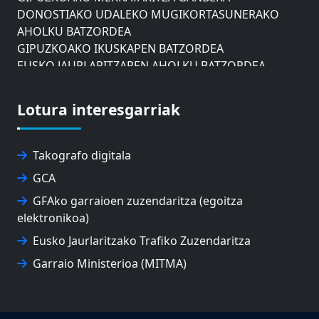
DONOSTIAKO UDALEKO MUGIKORTASUNERAKO
AHOLKU BATZORDEA
GIPUZKOAKO IKUSKAPEN BATZORDEA
EUSKO JAURLARITZAREN AHOLKU BATZORDEA
ZAISAKO ADMINISTRAZIO KONTSEILUA
NABIGAZIO ETA PORTU KONTSEILUA
Lotura interesgarriak
EUSKO IKASKUNTZA
EXPOLOGISTIKA
FEVATRANS (EUSKAL GARRAIO FEDERAZIOA)
Takografo digitala
FITRANS
GCA
GIZLOGA
EUSKAL AUTONOMIA ERKIDEGOKO ARBITRAJE
GFAko garraioen zuzendaritza (egoitza
BATZORDEA
elektronikoa)
MONDRAGON UNIBERTSITATEA
Eusko Jaurlaritzako Trafiko Zuzendaritza
UPV/EHU
Garraio Ministerioa (MITMA)