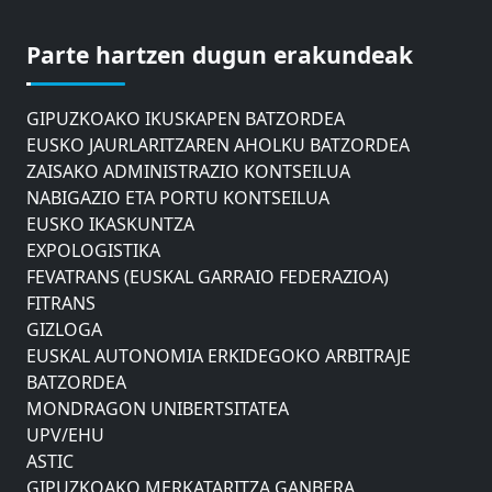
ASTIC
GIPUZKOAKO MERKATARITZA GANBERA
Parte hartzen dugun erakundeak
DONOSTIAKO UDALEKO MUGIKORTASUNERAKO
AHOLKU BATZORDEA
GIPUZKOAKO IKUSKAPEN BATZORDEA
EUSKO JAURLARITZAREN AHOLKU BATZORDEA
ZAISAKO ADMINISTRAZIO KONTSEILUA
NABIGAZIO ETA PORTU KONTSEILUA
EUSKO IKASKUNTZA
EXPOLOGISTIKA
FEVATRANS (EUSKAL GARRAIO FEDERAZIOA)
FITRANS
GIZLOGA
EUSKAL AUTONOMIA ERKIDEGOKO ARBITRAJE
BATZORDEA
MONDRAGON UNIBERTSITATEA
UPV/EHU
ASTIC
GIPUZKOAKO MERKATARITZA GANBERA