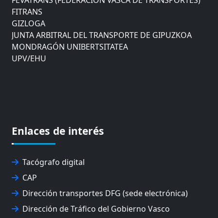
FITRANS
GIZLOGA
JUNTA ARBITRAL DEL TRANSPORTE DE GIPUZKOA
MONDRAGÓN UNIBERTSITATEA
UPV/EHU
CÁMARA DE COMERCIO DE GIPUZKOA
COMISIÓN ASESORA DE MOVILIDAD DEL
AYUNTAMIENTO DE DONOSTIA
COMITÉ DE INSPECCION DE GIPUZKOA
CONSEJO ASESOR DEL GOBIERNO VASCO
CONSEJO DE ADMINISTRACIÓN DE ZAISA
Enlaces de interés
CONSEJO DE NAVEGACIÓN Y PUERTO
EUROPEAN ROAD HAULERS ASSOCIATION (UETR)
EUSKO IKASKUNTZA
Tacógrafo digital
EXPOLOGÍSTICA
CAP
FEVATRANS (FEDERACIÓN VASCA DE TRANSPORTES)
FITRANS
Dirección transportes DFG (sede electrónica)
GIZLOGA
Dirección de Tráfico del Gobierno Vasco
JUNTA ARBITRAL DEL TRANSPORTE DE GIPUZKOA