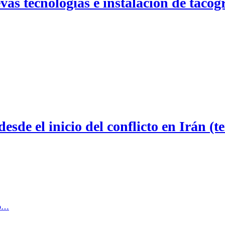
s tecnologías e instalación de tacógr
esde el inicio del conflicto en Irán (
do…