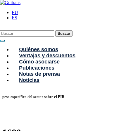
Continuar al contenido principal
C/ Portu-Etxe 9-1º, 20018-San Sebastián
943 31 67 07
guitrans@guitrans.
EU
ES
Buscar
Quiénes somos
Ventajas y descuentos
Cómo asociarse
Importancia estratégica del transporte gu
Publicaciones
Notas de prensa
4,6 %
Noticias
peso específico del sector sobre el PIB