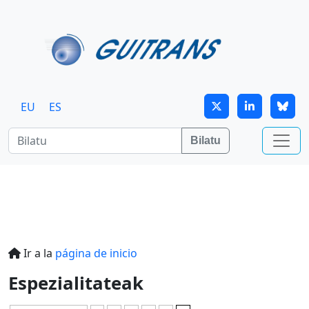
Skip to main content
EU
ES
Bilatu
Ir a la
página de inicio
Espezialitateak