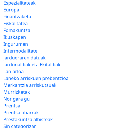
Espezialitateak
Europa
Finantzaketa
Fiskalitatea
Fomakuntza
Ikuskapen
Ingurumen
Intermodalitate
Jardueraren datuak
Jardunaldiak eta Ekitaldiak
Lan-arloa
Laneko arriskuen prebentzioa
Merkantzia arriskutsuak
Murrizketak
Nor gara gu
Prentsa
Prentsa oharrak
Prestakuntza albisteak
Sin categorizar