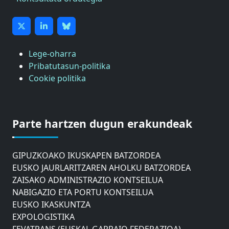
Lege-oharra
Pribatutasun-politika
Cookie politika
ASTIC
GIPUZKOAKO MERKATARITZA GANBERA
Parte hartzen dugun erakundeak
DONOSTIAKO UDALEKO MUGIKORTASUNERAKO
AHOLKU BATZORDEA
GIPUZKOAKO IKUSKAPEN BATZORDEA
EUSKO JAURLARITZAREN AHOLKU BATZORDEA
ZAISAKO ADMINISTRAZIO KONTSEILUA
NABIGAZIO ETA PORTU KONTSEILUA
EUSKO IKASKUNTZA
EXPOLOGISTIKA
FEVATRANS (EUSKAL GARRAIO FEDERAZIOA)