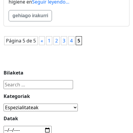
higiene en
Seguir leyendo…
gehiago irakurri
Página 5 de 5
«
1
2
3
4
5
Bilaketa
Kategoriak
Datak