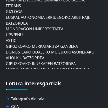
FITRANS
GIZLOGA
EUSKAL AUTONOMIA ERKIDEGOKO ARBITRAJE
BATZORDEA
MONDRAGON UNIBERTSITATEA
UPV/EHU
ASTIC
GIPUZKOAKO MERKATARITZA GANBERA
DONOSTIAKO UDALEKO MUGIKORTASUNERAKO
AHOLKU BATZORDEA
GIPUZKOAKO IKUSKAPEN BATZORDEA
EUSKO JAURLARITZAREN AHOLKU BATZORDEA
ZAISAKO ADMINISTRAZIO KONTSEILUA
NABIGAZIO ETA PORTU KONTSEILUA
Lotura interesgarriak
EUSKO IKASKUNTZA
EXPOLOGISTIKA
FEVATRANS (EUSKAL GARRAIO FEDERAZIOA)
Takografo digitala
FITRANS
GCA
GIZLOGA