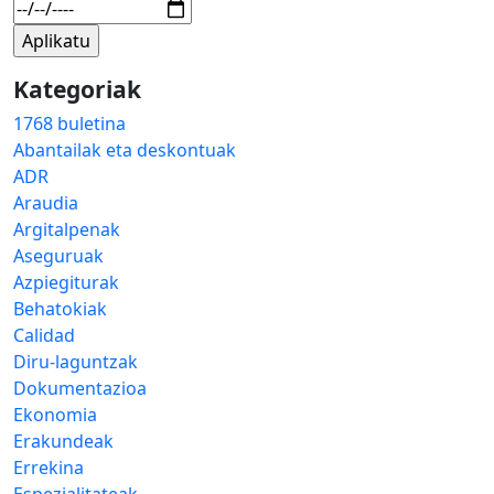
Kategoriak
1768 buletina
Abantailak eta deskontuak
ADR
Araudia
Argitalpenak
Aseguruak
Azpiegiturak
Behatokiak
Calidad
Diru-laguntzak
Dokumentazioa
Ekonomia
Erakundeak
Errekina