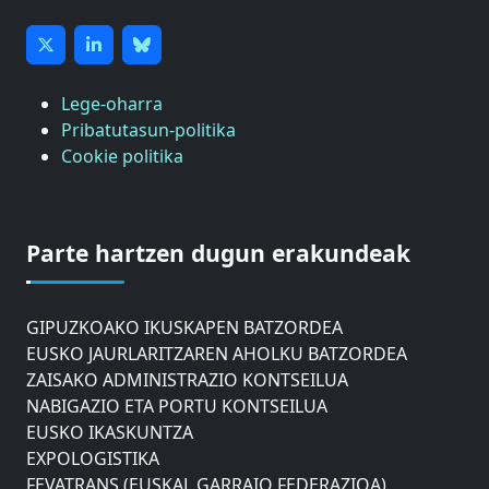
Lege-oharra
Pribatutasun-politika
Cookie politika
ASTIC
GIPUZKOAKO MERKATARITZA GANBERA
Parte hartzen dugun erakundeak
DONOSTIAKO UDALEKO MUGIKORTASUNERAKO
AHOLKU BATZORDEA
GIPUZKOAKO IKUSKAPEN BATZORDEA
EUSKO JAURLARITZAREN AHOLKU BATZORDEA
ZAISAKO ADMINISTRAZIO KONTSEILUA
NABIGAZIO ETA PORTU KONTSEILUA
EUSKO IKASKUNTZA
EXPOLOGISTIKA
FEVATRANS (EUSKAL GARRAIO FEDERAZIOA)