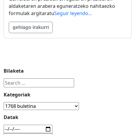
aldaketaren arabera eguneratzeko nahitaezko
formulak argitaratu
Seguir leyendo…
gehiago irakurri
Bilaketa
Kategoriak
Datak