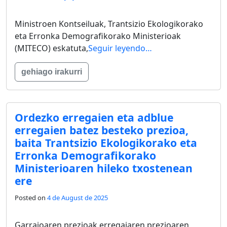
Ministroen Kontseiluak, Trantsizio Ekologikorako
eta Erronka Demografikorako Ministerioak
(MITECO) eskatuta,
Seguir leyendo…
gehiago irakurri
Ordezko erregaien eta adblue
erregaien batez besteko prezioa,
baita Trantsizio Ekologikorako eta
Erronka Demografikorako
Ministerioaren hileko txostenean
ere
Posted on
4 de August de 2025
Garraioaren prezioak erregaiaren prezioaren