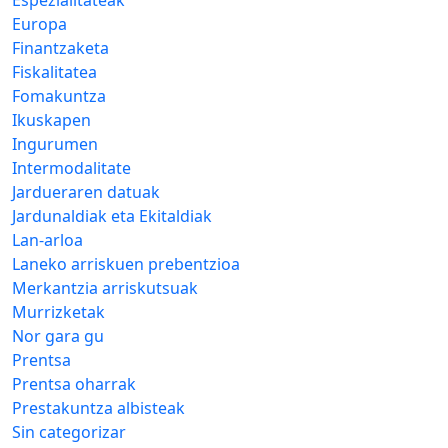
Espezialitateak
Europa
Finantzaketa
Fiskalitatea
Fomakuntza
Ikuskapen
Ingurumen
Intermodalitate
Jardueraren datuak
Jardunaldiak eta Ekitaldiak
Lan-arloa
Laneko arriskuen prebentzioa
Merkantzia arriskutsuak
Murrizketak
Nor gara gu
Prentsa
Prentsa oharrak
Prestakuntza albisteak
Sin categorizar