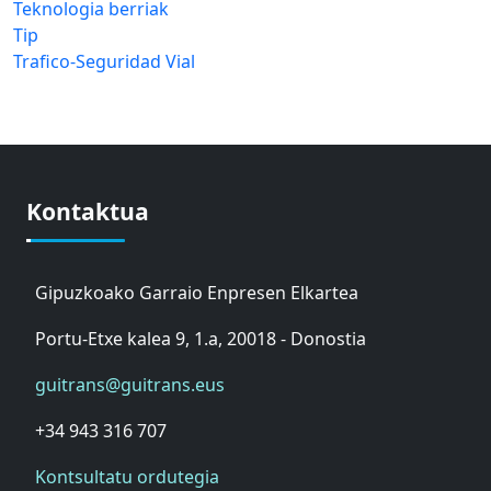
Teknologia berriak
Tip
Trafico-Seguridad Vial
Kontaktua
Gipuzkoako Garraio Enpresen Elkartea
Portu-Etxe kalea 9, 1.a, 20018 - Donostia
guitrans@guitrans.eus
+34 943 316 707
Kontsultatu ordutegia