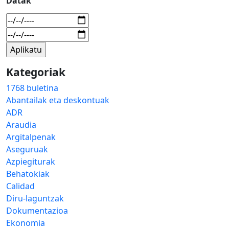
Datak
Kategoriak
1768 buletina
Abantailak eta deskontuak
ADR
Araudia
Argitalpenak
Aseguruak
Azpiegiturak
Behatokiak
Calidad
Diru-laguntzak
Dokumentazioa
Ekonomia