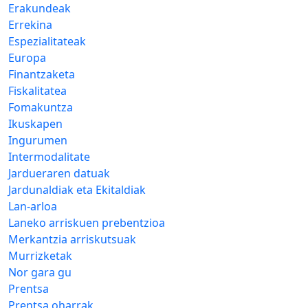
Erakundeak
Errekina
Espezialitateak
Europa
Finantzaketa
Fiskalitatea
Fomakuntza
Ikuskapen
Ingurumen
Intermodalitate
Jardueraren datuak
Jardunaldiak eta Ekitaldiak
Lan-arloa
Laneko arriskuen prebentzioa
Merkantzia arriskutsuak
Murrizketak
Nor gara gu
Prentsa
Prentsa oharrak