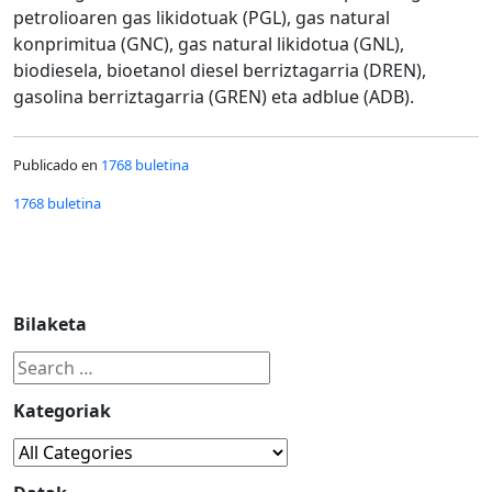
petrolioaren gas likidotuak (PGL), gas natural
konprimitua (GNC), gas natural likidotua (GNL),
biodiesela, bioetanol diesel berriztagarria (DREN),
gasolina berriztagarria (GREN) eta adblue (ADB).
Publicado en
1768 buletina
1768 buletina
Bilaketa
Kategoriak