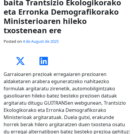
baita Trantsizio Ekologikorako
eta Erronka Demografikorako
Ministerioaren hileko
txostenean ere
Posted on
4 de August de 2025
Garraioaren prezioak erregaiaren prezioaren
aldaketaren arabera eguneratzeko nahitaezko
formulak argitaratu zirenetik, automobilgintzako
gasolioaren hileko batez besteko prezioen datuak
argitaratu ditugu GUITRANSen webgunean, Trantsizio
Ekologikorako eta Erronka Demografikorako
Ministerioak argitaratuak. Duela gutxi, erakunde
horrek berak hilero argitaratzen duen txostena osatu
du erregai alternatiboen batez besteko prezioa gehituz: