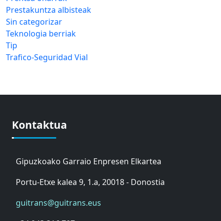
Prestakuntza albisteak
Sin categorizar
Teknologia berriak
Tip
Trafico-Seguridad Vial
Kontaktua
Gipuzkoako Garraio Enpresen Elkartea
Portu-Etxe kalea 9, 1.a, 20018 - Donostia
guitrans@guitrans.eus