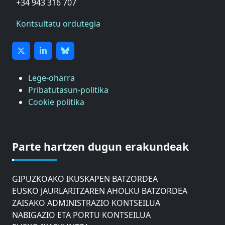
+34 943 316 707
Kontsultatu ordutegia
Lege-oharra
Pribatutasun-politika
Cookie politika
ASTIC
GIPUZKOAKO MERKATARITZA GANBERA
Parte hartzen dugun erakundeak
DONOSTIAKO UDALEKO MUGIKORTASUNERAKO
AHOLKU BATZORDEA
GIPUZKOAKO IKUSKAPEN BATZORDEA
EUSKO JAURLARITZAREN AHOLKU BATZORDEA
ZAISAKO ADMINISTRAZIO KONTSEILUA
NABIGAZIO ETA PORTU KONTSEILUA
EUSKO IKASKUNTZA