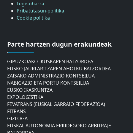
Lege-oharra
Pribatutasun-politika
Cookie politika
ASTIC
GIPUZKOAKO MERKATARITZA GANBERA
Parte hartzen dugun erakundeak
DONOSTIAKO UDALEKO MUGIKORTASUNERAKO
AHOLKU BATZORDEA
GIPUZKOAKO IKUSKAPEN BATZORDEA
EUSKO JAURLARITZAREN AHOLKU BATZORDEA
ZAISAKO ADMINISTRAZIO KONTSEILUA
NABIGAZIO ETA PORTU KONTSEILUA
EUSKO IKASKUNTZA
EXPOLOGISTIKA
FEVATRANS (EUSKAL GARRAIO FEDERAZIOA)
FITRANS
GIZLOGA
EUSKAL AUTONOMIA ERKIDEGOKO ARBITRAJE
BATZORDEA