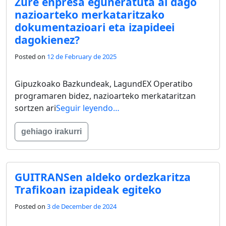
Zure enpresa eguneratuta al dago
nazioarteko merkataritzako
dokumentazioari eta izapideei
dagokienez?
Posted on
12 de February de 2025
Gipuzkoako Bazkundeak, LagundEX Operatibo
programaren bidez, nazioarteko merkataritzan
sortzen ari
Seguir leyendo…
gehiago irakurri
GUITRANSen aldeko ordezkaritza
Trafikoan izapideak egiteko
Posted on
3 de December de 2024