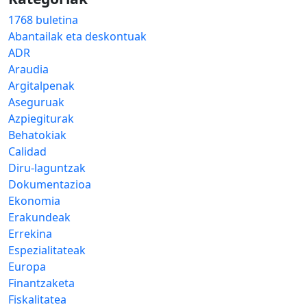
1768 buletina
Abantailak eta deskontuak
ADR
Araudia
Argitalpenak
Aseguruak
Azpiegiturak
Behatokiak
Calidad
Diru-laguntzak
Dokumentazioa
Ekonomia
Erakundeak
Errekina
Espezialitateak
Europa
Finantzaketa
Fiskalitatea