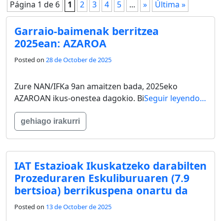
Página 1 de 6
1
2
3
4
5
...
»
Última »
Garraio-baimenak berritzea
2025ean: AZAROA
Posted on
28 de October de 2025
Zure NAN/IFKa 9an amaitzen bada, 2025eko
AZAROAN ikus-onestea dagokio. Bi
Seguir leyendo…
gehiago irakurri
IAT Estazioak Ikuskatzeko darabilten
Prozeduraren Eskuliburuaren (7.9
bertsioa) berrikuspena onartu da
Posted on
13 de October de 2025