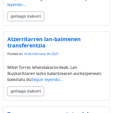
leyendo…
gehiago irakurri
Atzerritarren lan-baimenen
transferentzia
Posted on
19 de February de 2025
Mikel Torres lehendakariordeak, Lan
Ikuskaritzaren iazko balantzearen aurkezpenean,
baieztatu du
Seguir leyendo…
gehiago irakurri