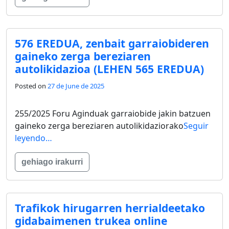
576 EREDUA, zenbait garraiobideren
gaineko zerga bereziaren
autolikidazioa (LEHEN 565 EREDUA)
Posted on
27 de June de 2025
255/2025 Foru Aginduak garraiobide jakin batzuen
gaineko zerga bereziaren autolikidaziorako
Seguir
leyendo…
gehiago irakurri
Trafikok hirugarren herrialdeetako
gidabaimenen trukea online