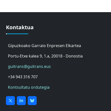
Kontaktua
Gipuzkoako Garraio Enpresen Elkartea
Portu-Etxe kalea 9, 1.a, 20018 - Donostia
guitrans@guitrans.eus
+34 943 316 707
Kontsultatu ordutegia