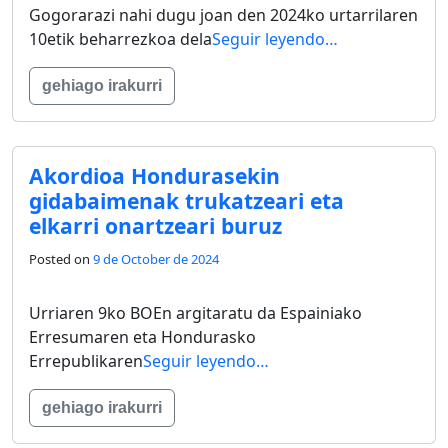
Gogorarazi nahi dugu joan den 2024ko urtarrilaren
10etik beharrezkoa dela
Seguir leyendo…
gehiago irakurri
Akordioa Hondurasekin
gidabaimenak trukatzeari eta
elkarri onartzeari buruz
Posted on
9 de October de 2024
Urriaren 9ko BOEn argitaratu da Espainiako
Erresumaren eta Hondurasko
Errepublikaren
Seguir leyendo…
gehiago irakurri