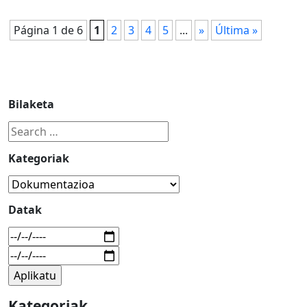
Página 1 de 6
1
2
3
4
5
...
»
Última »
Bilaketa
Kategoriak
Datak
Kategoriak