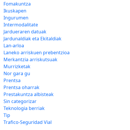
Fomakuntza
Ikuskapen
Ingurumen
Intermodalitate
Jardueraren datuak
Jardunaldiak eta Ekitaldiak
Lan-arloa
Laneko arriskuen prebentzioa
Merkantzia arriskutsuak
Murrizketak
Nor gara gu
Prentsa
Prentsa oharrak
Prestakuntza albisteak
Sin categorizar
Teknologia berriak
Tip
Trafico-Seguridad Vial