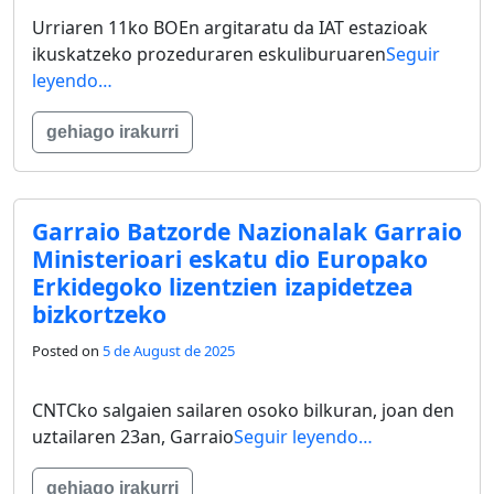
Urriaren 11ko BOEn argitaratu da IAT estazioak
ikuskatzeko prozeduraren eskuliburuaren
Seguir
leyendo…
gehiago irakurri
Garraio Batzorde Nazionalak Garraio
Ministerioari eskatu dio Europako
Erkidegoko lizentzien izapidetzea
bizkortzeko
Posted on
5 de August de 2025
CNTCko salgaien sailaren osoko bilkuran, joan den
uztailaren 23an, Garraio
Seguir leyendo…
gehiago irakurri