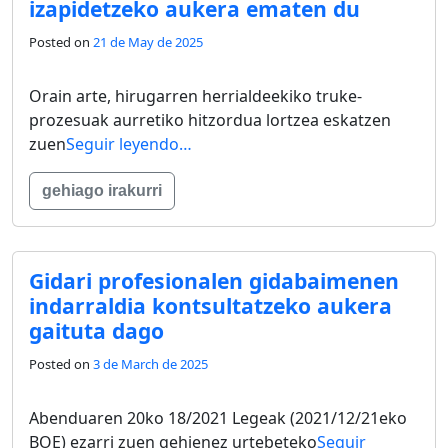
izapidetzeko aukera ematen du
Posted on
21 de May de 2025
Orain arte, hirugarren herrialdeekiko truke-
prozesuak aurretiko hitzordua lortzea eskatzen
zuen
Seguir leyendo…
gehiago irakurri
Gidari profesionalen gidabaimenen
indarraldia kontsultatzeko aukera
gaituta dago
Posted on
3 de March de 2025
Abenduaren 20ko 18/2021 Legeak (2021/12/21eko
BOE) ezarri zuen gehienez urtebeteko
Seguir