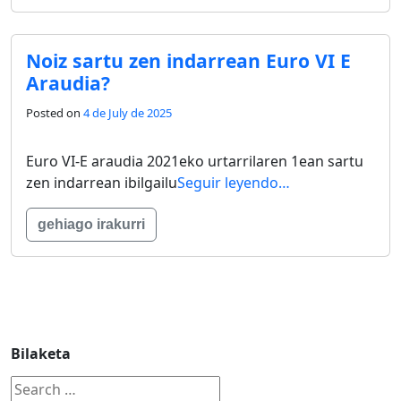
Noiz sartu zen indarrean Euro VI E
Araudia?
Posted on
4 de July de 2025
Euro VI-E araudia 2021eko urtarrilaren 1ean sartu
zen indarrean ibilgailu
Seguir leyendo…
gehiago irakurri
Bilaketa