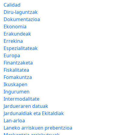
Calidad
Diru-laguntzak
Dokumentazioa
Ekonomia
Erakundeak
Errekina
Espezialitateak
Europa
Finantzaketa
Fiskalitatea
Fomakuntza
Ikuskapen
Ingurumen
Intermodalitate
Jardueraren datuak
Jardunaldiak eta Ekitaldiak
Lan-arloa
Laneko arriskuen prebentzioa