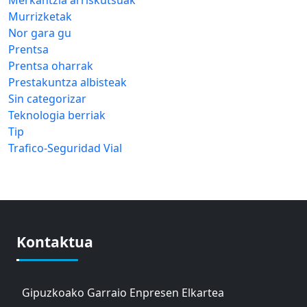
Merkantzia arriskutsuak
Murrizketak
Nor gara gu
Prentsa
Prentsa oharrak
Prestakuntza albisteak
Sin categorizar
Teknologia berriak
Tip
Trafico-Seguridad Vial
Kontaktua
Gipuzkoako Garraio Enpresen Elkartea