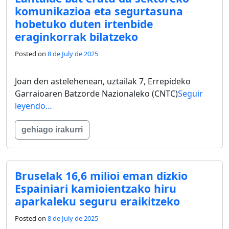
komunikazioa eta segurtasuna
hobetuko duten irtenbide
eraginkorrak bilatzeko
Posted on
8 de July de 2025
Joan den astelehenean, uztailak 7, Errepideko
Garraioaren Batzorde Nazionaleko (CNTC)
Seguir
leyendo…
gehiago irakurri
Bruselak 16,6 milioi eman dizkio
Espainiari kamioientzako hiru
aparkaleku seguru eraikitzeko
Posted on
8 de July de 2025