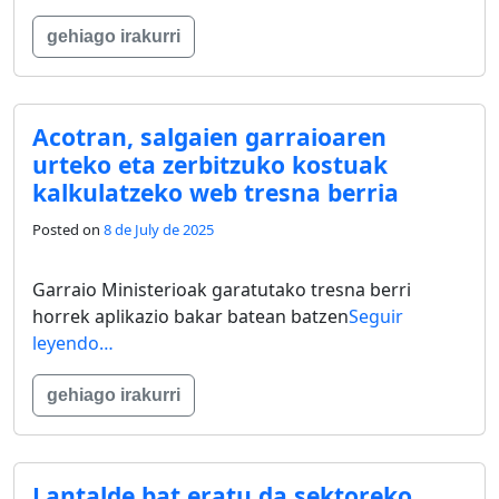
gehiago irakurri
Acotran, salgaien garraioaren
urteko eta zerbitzuko kostuak
kalkulatzeko web tresna berria
Posted on
8 de July de 2025
Garraio Ministerioak garatutako tresna berri
horrek aplikazio bakar batean batzen
Seguir
leyendo…
gehiago irakurri
Lantalde bat eratu da sektoreko