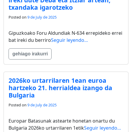
txandaka igarotzeko
Posted on
9 de July de 2025
Gipuzkoako Foru Aldundiak N-634 errepideko errei
bat ireki du berriro
Seguir leyendo…
gehiago irakurri
2026ko urtarrilaren 1ean euroa
hartzeko 21. herrialdea izango da
Bulgaria
Posted on
9 de July de 2025
Europar Batasunak astearte honetan onartu du
Bulgaria 2026ko urtarrilaren 1etik
Seguir leyendo…