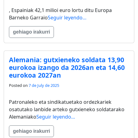
, Espainiak 42,1 milioi euro lortu ditu Europa
Barneko Garraio
Seguir leyendo…
gehiago irakurri
Alemania: gutxieneko soldata 13,90
eurokoa izango da 2026an eta 14,60
eurokoa 2027an
Posted on
7 de July de 2025
Patronaleko eta sindikatuetako ordezkariek
osatutako lanbide arteko gutxieneko soldatarako
Alemaniako
Seguir leyendo…
gehiago irakurri