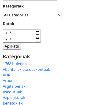
Kategoriak
Datak
Kategoriak
1768 buletina
Abantailak eta deskontuak
ADR
Araudia
Argitalpenak
Aseguruak
Azpiegiturak
Behatokiak