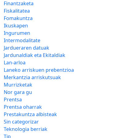
Finantzaketa
Fiskalitatea
Fomakuntza
Ikuskapen
Ingurumen
Intermodalitate
Jardueraren datuak
Jardunaldiak eta Ekitaldiak
Lan-arloa
Laneko arriskuen prebentzioa
Merkantzia arriskutsuak
Murrizketak
Nor gara gu
Prentsa
Prentsa oharrak
Prestakuntza albisteak
Sin categorizar
Teknologia berriak
Tip