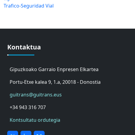
Trafico-Seguridad Vial
Kontaktua
Gipuzkoako Garraio Enpresen Elkartea
Portu-Etxe kalea 9, 1.a, 20018 - Donostia
guitrans@guitrans.eus
+34 943 316 707
Kontsultatu ordutegia