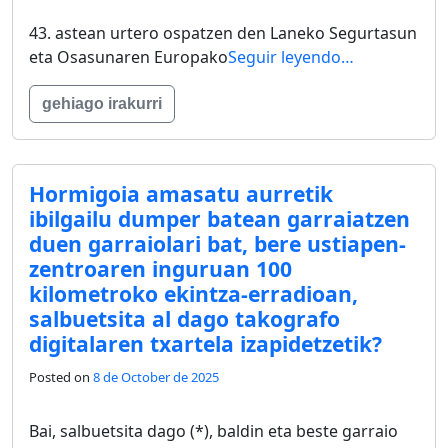
43. astean urtero ospatzen den Laneko Segurtasun
eta Osasunaren Europako
Seguir leyendo…
gehiago irakurri
Hormigoia amasatu aurretik
ibilgailu dumper batean garraiatzen
duen garraiolari bat, bere ustiapen-
zentroaren inguruan 100
kilometroko ekintza-erradioan,
salbuetsita al dago takografo
digitalaren txartela izapidetzetik?
Posted on
8 de October de 2025
Bai, salbuetsita dago (*), baldin eta beste garraio