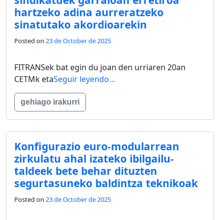
hartzeko adina aurreratzeko
sinatutako akordioarekin
Posted on
23 de October de 2025
FITRANSek bat egin du joan den urriaren 20an
CETMk eta
Seguir leyendo…
gehiago irakurri
Konfigurazio euro-modularrean
zirkulatu ahal izateko ibilgailu-
taldeek bete behar dituzten
segurtasuneko baldintza teknikoak
Posted on
23 de October de 2025