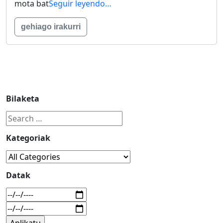
mota bat
Seguir leyendo…
gehiago irakurri
Bilaketa
Kategoriak
Datak