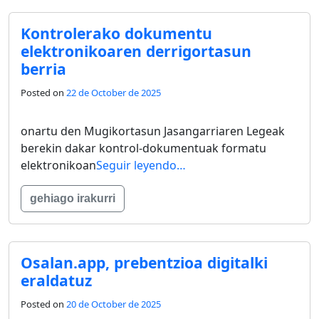
Kontrolerako dokumentu
elektronikoaren derrigortasun
berria
Posted on
22 de October de 2025
onartu den Mugikortasun Jasangarriaren Legeak
berekin dakar kontrol-dokumentuak formatu
elektronikoan
Seguir leyendo…
gehiago irakurri
Osalan.app, prebentzioa digitalki
eraldatuz
Posted on
20 de October de 2025