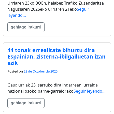
Urriaren 23ko BOEn, halaber, Trafiko Zuzendaritza
Nagusiaren 2025eko urriaren 21eko
Seguir
leyendo…
gehiago irakurri
44 tonak errealitate bihurtu dira
Espainian, zisterna-ibilgailuetan izan
ezik
Posted on
23 de October de 2025
Gaur, urriak 23, sartuko dira indarrean lurralde
nazional osoko barne-garraiorako
Seguir leyendo…
gehiago irakurri