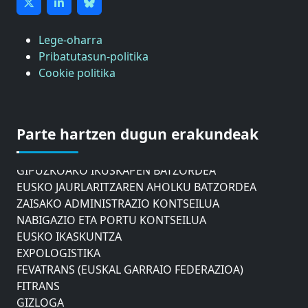
Lege-oharra
Pribatutasun-politika
Cookie politika
ASTIC
GIPUZKOAKO MERKATARITZA GANBERA
Parte hartzen dugun erakundeak
DONOSTIAKO UDALEKO MUGIKORTASUNERAKO
AHOLKU BATZORDEA
GIPUZKOAKO IKUSKAPEN BATZORDEA
EUSKO JAURLARITZAREN AHOLKU BATZORDEA
ZAISAKO ADMINISTRAZIO KONTSEILUA
NABIGAZIO ETA PORTU KONTSEILUA
EUSKO IKASKUNTZA
EXPOLOGISTIKA
FEVATRANS (EUSKAL GARRAIO FEDERAZIOA)
FITRANS
GIZLOGA