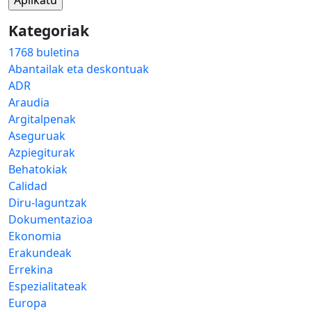
Kategoriak
1768 buletina
Abantailak eta deskontuak
ADR
Araudia
Argitalpenak
Aseguruak
Azpiegiturak
Behatokiak
Calidad
Diru-laguntzak
Dokumentazioa
Ekonomia
Erakundeak
Errekina
Espezialitateak
Europa