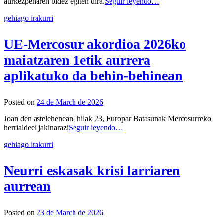
aurkezpenaren bidez egiten dira.
Seguir leyendo…
gehiago irakurri
UE-Mercosur akordioa 2026ko
maiatzaren 1etik aurrera
aplikatuko da behin-behinean
Posted on
24 de March de 2026
Joan den astelehenean, hilak 23, Europar Batasunak Mercosurreko
herrialdeei jakinarazi
Seguir leyendo…
gehiago irakurri
Neurri eskasak krisi larriaren
aurrean
Posted on
23 de March de 2026