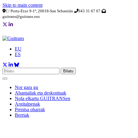
Skip to main content
C/ Portu-Etxe 9-1º, 20018-San Sebastián
943 31 67 07
guitrans@guitrans.eus
EU
ES
Bilatu
Nor gara gu
Abantailak eta deskontuak
Nola elkartu GUITRANSen
Argitalpenak
Prentsa oharrak
Berriak