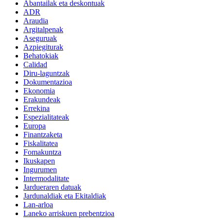
Abantailak eta deskontuak
ADR
Araudia
Argitalpenak
Aseguruak
Azpiegiturak
Behatokiak
Calidad
Diru-laguntzak
Dokumentazioa
Ekonomia
Erakundeak
Errekina
Espezialitateak
Europa
Finantzaketa
Fiskalitatea
Fomakuntza
Ikuskapen
Ingurumen
Intermodalitate
Jardueraren datuak
Jardunaldiak eta Ekitaldiak
Lan-arloa
Laneko arriskuen prebentzioa