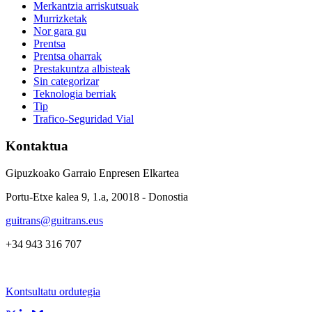
Merkantzia arriskutsuak
Murrizketak
Nor gara gu
Prentsa
Prentsa oharrak
Prestakuntza albisteak
Sin categorizar
Teknologia berriak
Tip
Trafico-Seguridad Vial
Kontaktua
Gipuzkoako Garraio Enpresen Elkartea
Portu-Etxe kalea 9, 1.a, 20018 - Donostia
guitrans@guitrans.eus
+34 943 316 707
Kontsultatu ordutegia