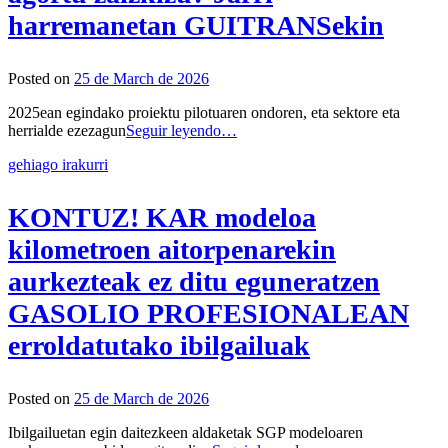
harremanetan GUITRANSekin
Posted on
25 de March de 2026
2025ean egindako proiektu pilotuaren ondoren, eta sektore eta
herrialde ezezagun
Seguir leyendo…
gehiago irakurri
KONTUZ! KAR modeloa
kilometroen aitorpenarekin
aurkezteak ez ditu eguneratzen
GASOLIO PROFESIONALEAN
erroldatutako ibilgailuak
Posted on
25 de March de 2026
Ibilgailuetan egin daitezkeen aldaketak SGP modeloaren