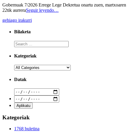
Gobernuak 7/2026 Errege Lege Dekretua onartu zuen, martxoaren
22tik aurrera
Seguir leyendo…
gehiago irakurri
Bilaketa
Kategoriak
Datak
Kategoriak
1768 buletina