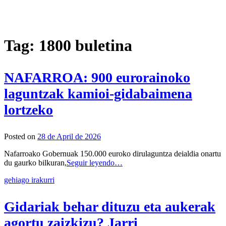
Tag: 1800 buletina
NAFARROA: 900 eurorainoko
laguntzak kamioi-gidabaimena
lortzeko
Posted on
28 de April de 2026
Nafarroako Gobernuak 150.000 euroko dirulaguntza deialdia onartu
du gaurko bilkuran,
Seguir leyendo…
gehiago irakurri
Gidariak behar dituzu eta aukerak
agortu zaizkizu? Jarri