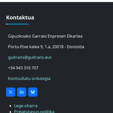
Kontaktua
Gipuzkoako Garraio Enpresen Elkartea
Portu-Etxe kalea 9, 1.a, 20018 - Donostia
guitrans@guitrans.eus
+34 943 316 707
Kontsultatu ordutegia
Lege-oharra
Pribatutasun-politika