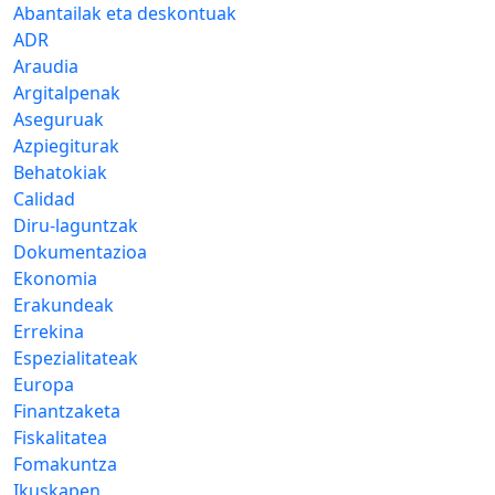
Abantailak eta deskontuak
ADR
Araudia
Argitalpenak
Aseguruak
Azpiegiturak
Behatokiak
Calidad
Diru-laguntzak
Dokumentazioa
Ekonomia
Erakundeak
Errekina
Espezialitateak
Europa
Finantzaketa
Fiskalitatea
Fomakuntza
Ikuskapen