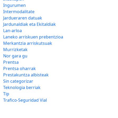
Ingurumen
Intermodalitate
Jardueraren datuak
Jardunaldiak eta Ekitaldiak
Lan-arloa
Laneko arriskuen prebentzioa
Merkantzia arriskutsuak
Murrizketak
Nor gara gu
Prentsa
Prentsa oharrak
Prestakuntza albisteak
Sin categorizar
Teknologia berriak
Tip
Trafico-Seguridad Vial