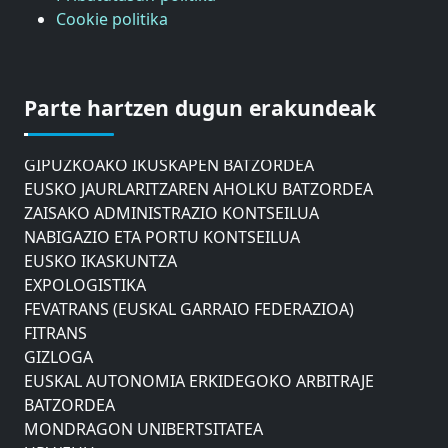
Cookie politika
ASTIC
GIPUZKOAKO MERKATARITZA GANBERA
Parte hartzen dugun erakundeak
DONOSTIAKO UDALEKO MUGIKORTASUNERAKO
AHOLKU BATZORDEA
GIPUZKOAKO IKUSKAPEN BATZORDEA
EUSKO JAURLARITZAREN AHOLKU BATZORDEA
ZAISAKO ADMINISTRAZIO KONTSEILUA
NABIGAZIO ETA PORTU KONTSEILUA
EUSKO IKASKUNTZA
EXPOLOGISTIKA
FEVATRANS (EUSKAL GARRAIO FEDERAZIOA)
FITRANS
GIZLOGA
EUSKAL AUTONOMIA ERKIDEGOKO ARBITRAJE
BATZORDEA
MONDRAGON UNIBERTSITATEA