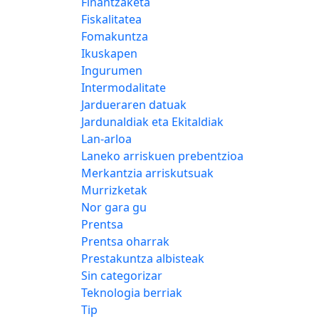
Finantzaketa
Fiskalitatea
Fomakuntza
Ikuskapen
Ingurumen
Intermodalitate
Jardueraren datuak
Jardunaldiak eta Ekitaldiak
Lan-arloa
Laneko arriskuen prebentzioa
Merkantzia arriskutsuak
Murrizketak
Nor gara gu
Prentsa
Prentsa oharrak
Prestakuntza albisteak
Sin categorizar
Teknologia berriak
Tip