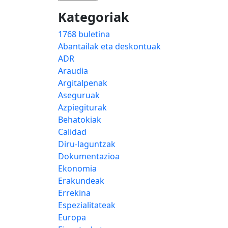
Kategoriak
1768 buletina
Abantailak eta deskontuak
ADR
Araudia
Argitalpenak
Aseguruak
Azpiegiturak
Behatokiak
Calidad
Diru-laguntzak
Dokumentazioa
Ekonomia
Erakundeak
Errekina
Espezialitateak
Europa