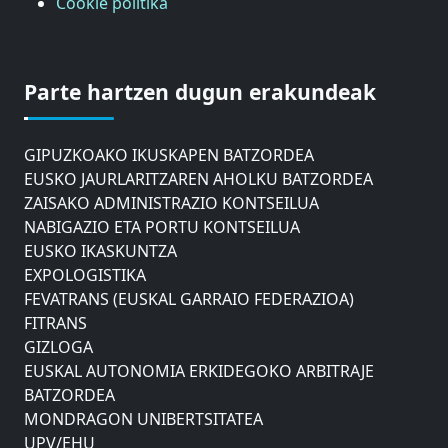
Cookie politika
ASTIC
GIPUZKOAKO MERKATARITZA GANBERA
Parte hartzen dugun erakundeak
DONOSTIAKO UDALEKO MUGIKORTASUNERAKO
AHOLKU BATZORDEA
GIPUZKOAKO IKUSKAPEN BATZORDEA
EUSKO JAURLARITZAREN AHOLKU BATZORDEA
ZAISAKO ADMINISTRAZIO KONTSEILUA
NABIGAZIO ETA PORTU KONTSEILUA
EUSKO IKASKUNTZA
EXPOLOGISTIKA
FEVATRANS (EUSKAL GARRAIO FEDERAZIOA)
FITRANS
GIZLOGA
EUSKAL AUTONOMIA ERKIDEGOKO ARBITRAJE
BATZORDEA
MONDRAGON UNIBERTSITATEA
UPV/EHU