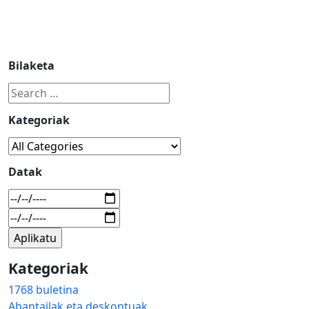
Bilaketa
Kategoriak
Datak
Kategoriak
1768 buletina
Abantailak eta deskontuak