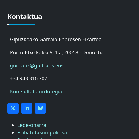
Kontaktua
Gipuzkoako Garraio Enpresen Elkartea
Portu-Etxe kalea 9, 1.a, 20018 - Donostia
guitrans@guitrans.eus
+34 943 316 707
Kontsultatu ordutegia
Lege-oharra
Pribatutasun-politika