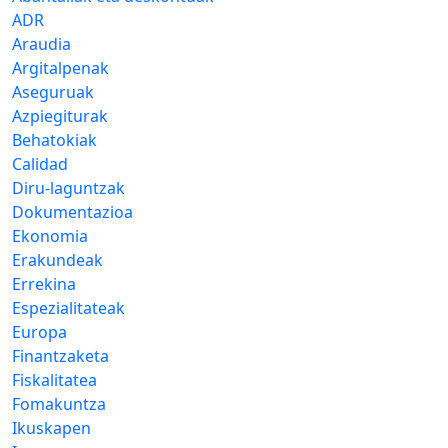
ADR
Araudia
Argitalpenak
Aseguruak
Azpiegiturak
Behatokiak
Calidad
Diru-laguntzak
Dokumentazioa
Ekonomia
Erakundeak
Errekina
Espezialitateak
Europa
Finantzaketa
Fiskalitatea
Fomakuntza
Ikuskapen