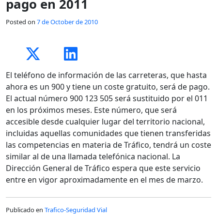
pago en 2011
Posted on
7 de October de 2010
El teléfono de información de las carreteras, que hasta
ahora es un 900 y tiene un coste gratuito, será de pago.
El actual número 900 123 505 será sustituido por el 011
en los próximos meses. Este número, que será
accesible desde cualquier lugar del territorio nacional,
incluidas aquellas comunidades que tienen transferidas
las competencias en materia de Tráfico, tendrá un coste
similar al de una llamada telefónica nacional. La
Dirección General de Tráfico espera que este servicio
entre en vigor aproximadamente en el mes de marzo.
Publicado en
Trafico-Seguridad Vial