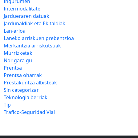
Ingurumen
Intermodalitate
Jardueraren datuak
Jardunaldiak eta Ekitaldiak
Lan-arloa
Laneko arriskuen prebentzioa
Merkantzia arriskutsuak
Murrizketak
Nor gara gu
Prentsa
Prentsa oharrak
Prestakuntza albisteak
Sin categorizar
Teknologia berriak
Tip
Trafico-Seguridad Vial