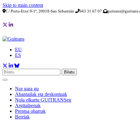
Skip to main content
C/ Portu-Etxe 9-1º, 20018-San Sebastián
943 31 67 07
guitrans@guitrans.
EU
ES
Bilatu
Nor gara gu
Abantailak eta deskontuak
Nola elkartu GUITRANSen
Argitalpenak
Prentsa oharrak
Berriak