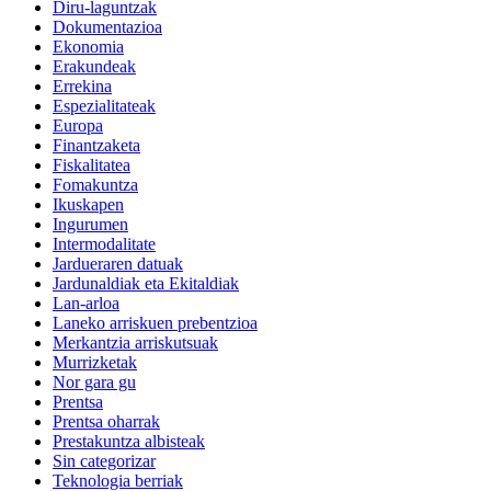
Diru-laguntzak
Dokumentazioa
Ekonomia
Erakundeak
Errekina
Espezialitateak
Europa
Finantzaketa
Fiskalitatea
Fomakuntza
Ikuskapen
Ingurumen
Intermodalitate
Jardueraren datuak
Jardunaldiak eta Ekitaldiak
Lan-arloa
Laneko arriskuen prebentzioa
Merkantzia arriskutsuak
Murrizketak
Nor gara gu
Prentsa
Prentsa oharrak
Prestakuntza albisteak
Sin categorizar
Teknologia berriak