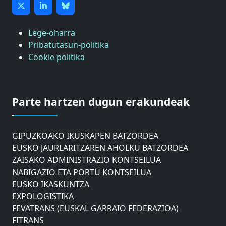
Lege-oharra
Pribatutasun-politika
Cookie politika
ASTIC
GIPUZKOAKO MERKATARITZA GANBERA
Parte hartzen dugun erakundeak
DONOSTIAKO UDALEKO MUGIKORTASUNERAKO
AHOLKU BATZORDEA
GIPUZKOAKO IKUSKAPEN BATZORDEA
EUSKO JAURLARITZAREN AHOLKU BATZORDEA
ZAISAKO ADMINISTRAZIO KONTSEILUA
NABIGAZIO ETA PORTU KONTSEILUA
EUSKO IKASKUNTZA
EXPOLOGISTIKA
FEVATRANS (EUSKAL GARRAIO FEDERAZIOA)
FITRANS