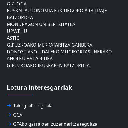
GIZLOGA
EUSKAL AUTONOMIA ERKIDEGOKO ARBITRAJE
BATZORDEA
MONDRAGON UNIBERTSITATEA
UPV/EHU
ASTIC
GIPUZKOAKO MERKATARITZA GANBERA
DONOSTIAKO UDALEKO MUGIKORTASUNERAKO
AHOLKU BATZORDEA
GIPUZKOAKO IKUSKAPEN BATZORDEA
EUSKO JAURLARITZAREN AHOLKU BATZORDEA
ZAISAKO ADMINISTRAZIO KONTSEILUA
NABIGAZIO ETA PORTU KONTSEILUA
Lotura interesgarriak
EUSKO IKASKUNTZA
EXPOLOGISTIKA
FEVATRANS (EUSKAL GARRAIO FEDERAZIOA)
Takografo digitala
FITRANS
GCA
GIZLOGA
GFAko garraioen zuzendaritza (egoitza
EUSKAL AUTONOMIA ERKIDEGOKO ARBITRAJE