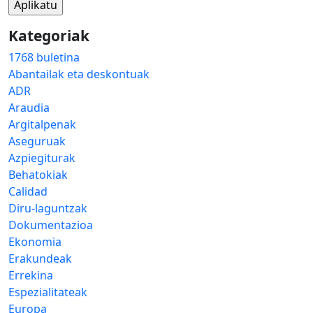
Kategoriak
1768 buletina
Abantailak eta deskontuak
ADR
Araudia
Argitalpenak
Aseguruak
Azpiegiturak
Behatokiak
Calidad
Diru-laguntzak
Dokumentazioa
Ekonomia
Erakundeak
Errekina
Espezialitateak
Europa