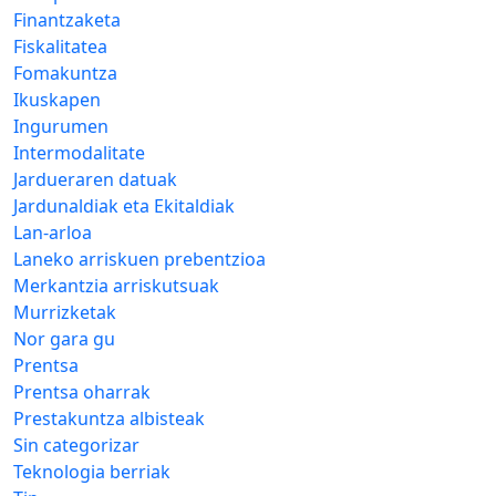
Finantzaketa
Fiskalitatea
Fomakuntza
Ikuskapen
Ingurumen
Intermodalitate
Jardueraren datuak
Jardunaldiak eta Ekitaldiak
Lan-arloa
Laneko arriskuen prebentzioa
Merkantzia arriskutsuak
Murrizketak
Nor gara gu
Prentsa
Prentsa oharrak
Prestakuntza albisteak
Sin categorizar
Teknologia berriak