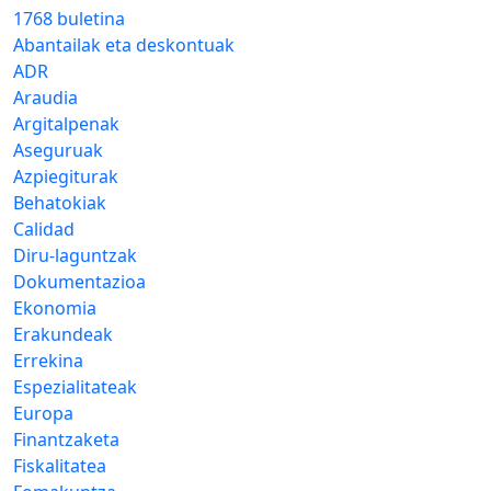
1768 buletina
Abantailak eta deskontuak
ADR
Araudia
Argitalpenak
Aseguruak
Azpiegiturak
Behatokiak
Calidad
Diru-laguntzak
Dokumentazioa
Ekonomia
Erakundeak
Errekina
Espezialitateak
Europa
Finantzaketa
Fiskalitatea