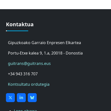
Kontaktua
Gipuzkoako Garraio Enpresen Elkartea
Portu-Etxe kalea 9, 1.a, 20018 - Donostia
guitrans@guitrans.eus
+34 943 316 707
Kontsultatu ordutegia
Lege-oharra