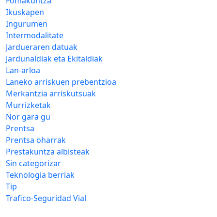
Fomakuntza
Ikuskapen
Ingurumen
Intermodalitate
Jardueraren datuak
Jardunaldiak eta Ekitaldiak
Lan-arloa
Laneko arriskuen prebentzioa
Merkantzia arriskutsuak
Murrizketak
Nor gara gu
Prentsa
Prentsa oharrak
Prestakuntza albisteak
Sin categorizar
Teknologia berriak
Tip
Trafico-Seguridad Vial