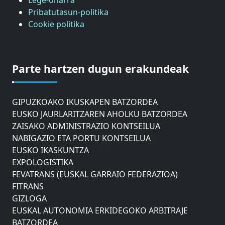
Pribatutasun-politika
Cookie politika
ASTIC
GIPUZKOAKO MERKATARITZA GANBERA
Parte hartzen dugun erakundeak
DONOSTIAKO UDALEKO MUGIKORTASUNERAKO
AHOLKU BATZORDEA
GIPUZKOAKO IKUSKAPEN BATZORDEA
EUSKO JAURLARITZAREN AHOLKU BATZORDEA
ZAISAKO ADMINISTRAZIO KONTSEILUA
NABIGAZIO ETA PORTU KONTSEILUA
EUSKO IKASKUNTZA
EXPOLOGISTIKA
FEVATRANS (EUSKAL GARRAIO FEDERAZIOA)
FITRANS
GIZLOGA
EUSKAL AUTONOMIA ERKIDEGOKO ARBITRAJE
BATZORDEA