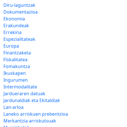
Diru-laguntzak
Dokumentazioa
Ekonomia
Erakundeak
Errekina
Espezialitateak
Europa
Finantzaketa
Fiskalitatea
Fomakuntza
Ikuskapen
Ingurumen
Intermodalitate
Jardueraren datuak
Jardunaldiak eta Ekitaldiak
Lan-arloa
Laneko arriskuen prebentzioa
Merkantzia arriskutsuak