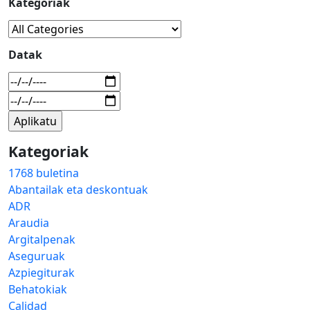
Kategoriak
Datak
Kategoriak
1768 buletina
Abantailak eta deskontuak
ADR
Araudia
Argitalpenak
Aseguruak
Azpiegiturak
Behatokiak
Calidad