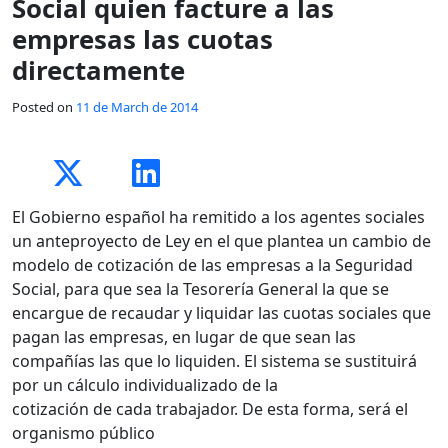
Social quien facture a las
empresas las cuotas
directamente
Posted on
11 de March de 2014
El Gobierno español ha remitido a los agentes sociales
un anteproyecto de Ley en el que plantea un cambio de
modelo de cotización de las empresas a la Seguridad
Social, para que sea la Tesorería General la que se
encargue de recaudar y liquidar las cuotas sociales que
pagan las empresas, en lugar de que sean las
compañías las que lo liquiden. El sistema se sustituirá
por un cálculo individualizado de la
cotización de cada trabajador. De esta forma, será el
organismo público