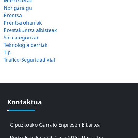
Murrizketak
Nor gara gu
Prentsa
Prentsa oharrak
Prestakuntza albisteak
Sin categorizar
Teknologia berriak
Tip
Trafico-Seguridad Vial
Kontaktua
Gipuzkoako Garraio Enpresen Elkartea
Portu-Etxe kalea 9, 1.a, 20018 - Donostia