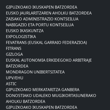
AHOLKU BATZORDEA
GIPUZKOAKO IKUSKAPEN BATZORDEA
EUSKO JAURLARITZAREN AHOLKU BATZORDEA
ZAISAKO ADMINISTRAZIO KONTSEILUA
NABIGAZIO ETA PORTU KONTSEILUA
EUSKO IKASKUNTZA
EXPOLOGISTIKA
FEVATRANS (EUSKAL GARRAIO FEDERAZIOA)
FITRANS
GIZLOGA
EUSKAL AUTONOMIA ERKIDEGOKO ARBITRAJE
BATZORDEA
MONDRAGON UNIBERTSITATEA
UPV/EHU
ASTIC
GIPUZKOAKO MERKATARITZA GANBERA
DONOSTIAKO UDALEKO MUGIKORTASUNERAKO
AHOLKU BATZORDEA
GIPUZKOAKO IKUSKAPEN BATZORDEA