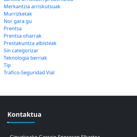
Merkantzia arriskutsuak
Murrizketak
Nor gara gu
Prentsa
Prentsa oharrak
Prestakuntza albisteak
Sin categorizar
Teknologia berriak
Tip
Trafico-Seguridad Vial
Kontaktua
Gipuzkoako Garraio Enpresen Elkartea