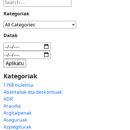
Kategoriak
Datak
Kategoriak
1768 buletina
Abantailak eta deskontuak
ADR
Araudia
Argitalpenak
Aseguruak
Azpiegiturak