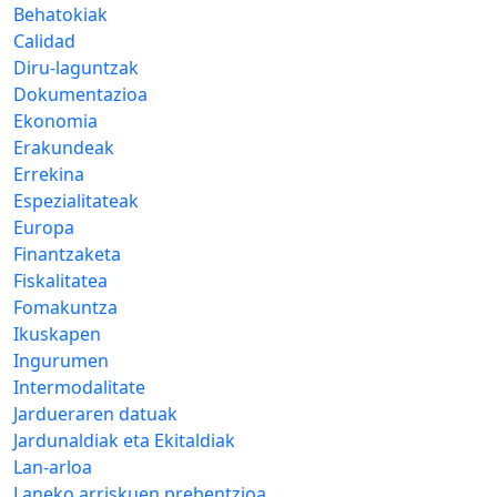
Behatokiak
Calidad
Diru-laguntzak
Dokumentazioa
Ekonomia
Erakundeak
Errekina
Espezialitateak
Europa
Finantzaketa
Fiskalitatea
Fomakuntza
Ikuskapen
Ingurumen
Intermodalitate
Jardueraren datuak
Jardunaldiak eta Ekitaldiak
Lan-arloa
Laneko arriskuen prebentzioa