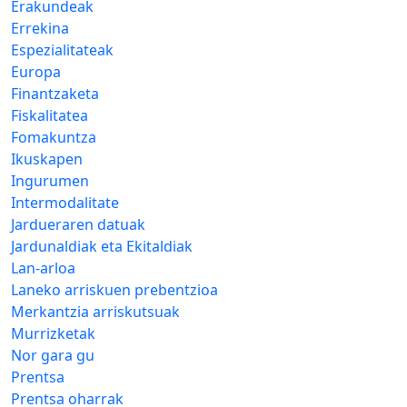
Erakundeak
Errekina
Espezialitateak
Europa
Finantzaketa
Fiskalitatea
Fomakuntza
Ikuskapen
Ingurumen
Intermodalitate
Jardueraren datuak
Jardunaldiak eta Ekitaldiak
Lan-arloa
Laneko arriskuen prebentzioa
Merkantzia arriskutsuak
Murrizketak
Nor gara gu
Prentsa
Prentsa oharrak