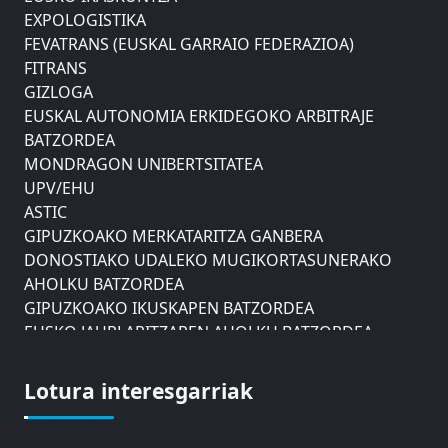
EXPOLOGISTIKA
FEVATRANS (EUSKAL GARRAIO FEDERAZIOA)
FITRANS
GIZLOGA
EUSKAL AUTONOMIA ERKIDEGOKO ARBITRAJE
BATZORDEA
MONDRAGON UNIBERTSITATEA
UPV/EHU
ASTIC
GIPUZKOAKO MERKATARITZA GANBERA
DONOSTIAKO UDALEKO MUGIKORTASUNERAKO
AHOLKU BATZORDEA
GIPUZKOAKO IKUSKAPEN BATZORDEA
EUSKO JAURLARITZAREN AHOLKU BATZORDEA
ZAISAKO ADMINISTRAZIO KONTSEILUA
NABIGAZIO ETA PORTU KONTSEILUA
Lotura interesgarriak
EUSKO IKASKUNTZA
EXPOLOGISTIKA
FEVATRANS (EUSKAL GARRAIO FEDERAZIOA)