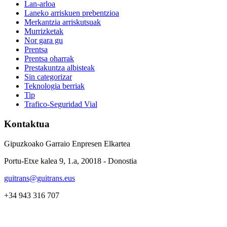
Lan-arloa
Laneko arriskuen prebentzioa
Merkantzia arriskutsuak
Murrizketak
Nor gara gu
Prentsa
Prentsa oharrak
Prestakuntza albisteak
Sin categorizar
Teknologia berriak
Tip
Trafico-Seguridad Vial
Kontaktua
Gipuzkoako Garraio Enpresen Elkartea
Portu-Etxe kalea 9, 1.a, 20018 - Donostia
guitrans@guitrans.eus
+34 943 316 707