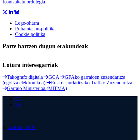
Kontsultatu ordutegia
Lege-oharra
Pribatutasun-politika
Cookie politika
Parte hartzen dugun erakundeak
Lotura interesgarriak
Takografo digitala
GCA
GFAko garraioen zuzendaritza
(egoitza elektronikoa)
Eusko Jaurlaritzako Trafiko Zuzendaritza
Garraio Ministerioa (MITMA)
EU
ES
©
Guitrans 2026