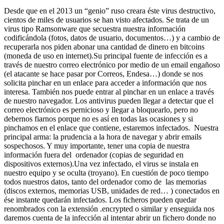
Desde que en el 2013 un “genio” ruso creara éste virus destructivo,
cientos de miles de usuarios se han visto afectados. Se trata de un
virus tipo Ramsonware que secuestra nuestra información
codificándola (fotos, datos de usuario, documentos…) y a cambio de
recuperarla nos piden abonar una cantidad de dinero en bitcoins
(moneda de uso en internet).Su principal fuente de infección es a
través de nuestro correo electrónico por medio de un email engañoso
(el atacante se hace pasar por Correos, Endesa…) donde se nos
solicita pinchar en un enlace para acceder a información que nos
interesa. También nos puede entrar al pinchar en un enlace a través
de nuestro navegador. Los antivirus pueden llegar a detectar que el
correo electrónico es pernicioso y llegar a bloquearlo, pero no
debernos fiarnos porque no es así en todas las ocasiones y si
pinchamos en el enlace que contiene, estaremos infectados. Nuestra
principal arma: la prudencia a la hora de navegar y abrir emails
sospechosos. Y muy importante, tener una copia de nuestra
información fuera del ordenador (copias de seguridad en
dispositivos externos).Una vez infectado, el virus se instala en
nuestro equipo y se oculta (troyano). En cuestión de poco tiempo
todos nuestros datos, tanto del ordenador como de las memorias
(discos externos, memorias USB, unidades de red… ) conectados en
ése instante quedarán infectados. Los ficheros pueden quedar
renombrados con la extensión .encrypted o similar y enseguida nos
daremos cuenta de la infección al intentar abrir un fichero donde no