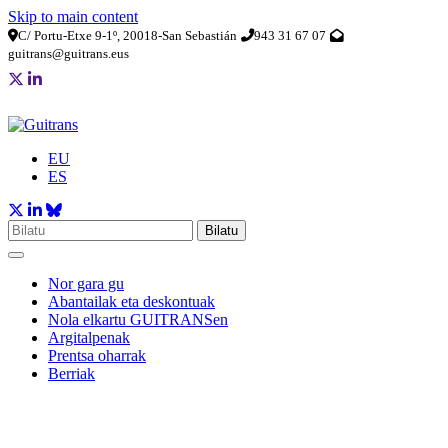
Skip to main content
C/ Portu-Etxe 9-1º, 20018-San Sebastián
943 31 67 07
guitrans@guitrans.eus
EU
ES
Bilatu
Nor gara gu
Abantailak eta deskontuak
Nola elkartu GUITRANSen
Argitalpenak
Prentsa oharrak
Berriak