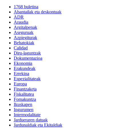
1768 buletina
Abantailak eta deskontuak
ADR
Araudia
Argitalpenak
Aseguruak
Azpiegiturak
Behatokiak
Calidad
Diru-laguntzak
Dokumentazioa
Ekonomia
Erakundeak
Errekina
Espezialitateak
Europa
Finantzaketa
Fiskalitatea
Fomakuntza
Ikuskapen
Ingurumen
Intermodalitate
Jardueraren datuak
Jardunaldiak eta Ekitaldiak