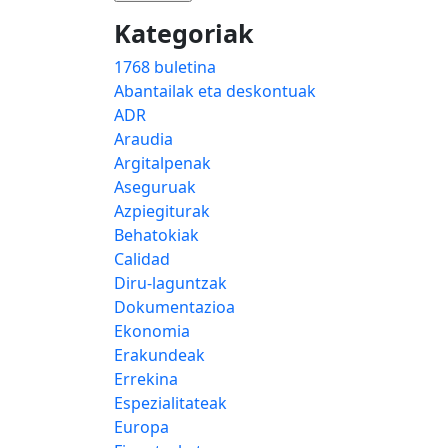
Kategoriak
1768 buletina
Abantailak eta deskontuak
ADR
Araudia
Argitalpenak
Aseguruak
Azpiegiturak
Behatokiak
Calidad
Diru-laguntzak
Dokumentazioa
Ekonomia
Erakundeak
Errekina
Espezialitateak
Europa