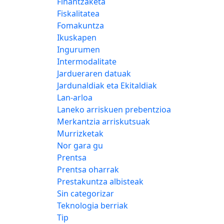
Finantzaketa
Fiskalitatea
Fomakuntza
Ikuskapen
Ingurumen
Intermodalitate
Jardueraren datuak
Jardunaldiak eta Ekitaldiak
Lan-arloa
Laneko arriskuen prebentzioa
Merkantzia arriskutsuak
Murrizketak
Nor gara gu
Prentsa
Prentsa oharrak
Prestakuntza albisteak
Sin categorizar
Teknologia berriak
Tip