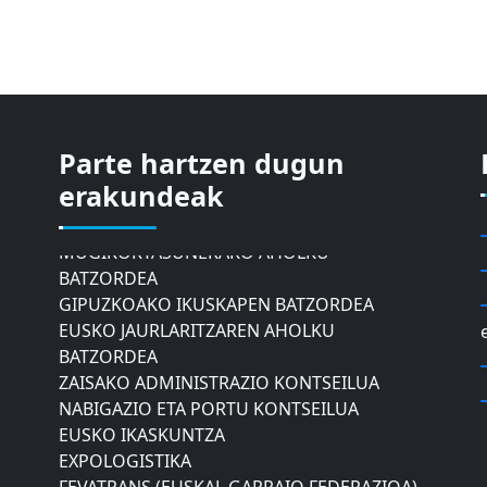
Parte hartzen dugun
ASTIC
erakundeak
GIPUZKOAKO MERKATARITZA GANBERA
DONOSTIAKO UDALEKO
MUGIKORTASUNERAKO AHOLKU
BATZORDEA
GIPUZKOAKO IKUSKAPEN BATZORDEA
EUSKO JAURLARITZAREN AHOLKU
BATZORDEA
ZAISAKO ADMINISTRAZIO KONTSEILUA
NABIGAZIO ETA PORTU KONTSEILUA
EUSKO IKASKUNTZA
EXPOLOGISTIKA
FEVATRANS (EUSKAL GARRAIO FEDERAZIOA)