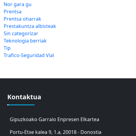
Nor gara gu
Prentsa
Prentsa oharrak
Prestakuntza albisteak
Sin categorizar
Teknologia berriak
Tip
Trafico-Seguridad Vial
Kontaktua
Gipuzkoako Garraio Enpresen Elkartea
Portu-Etxe kalea 9, 1.a, 20018 - Donostia