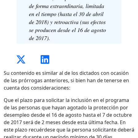
de forma extraordinaria, limitada
en el tiempo (hasta el 30 de abril
de 2018) y retroactiva (sus efectos
se producen desde el 16 de agosto
de 2017).
Su contenido es similar al de los dictados con ocasión
de las prórrogas anteriores, si bien han de tenerse en
cuenta dos consideraciones:
Que el plazo para solicitar la inclusión en el programa
de las personas que hayan agotado la protección por
desempleo desde el 16 de agosto hasta el 7 de octubre
de 2017 será de 2 meses desde esta última fecha. En
este plazo recuérdese que la persona solicitante deberá
realizar, durante un período mínimo de 30 días,