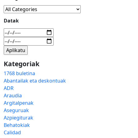
Datak
Kategoriak
1768 buletina
Abantailak eta deskontuak
ADR
Araudia
Argitalpenak
Aseguruak
Azpiegiturak
Behatokiak
Calidad