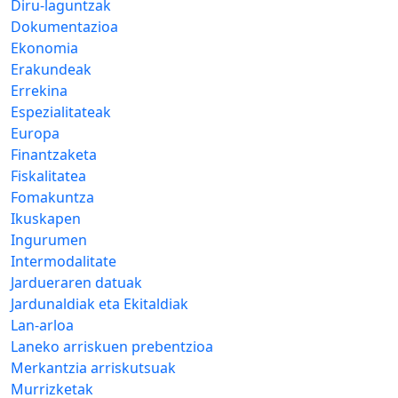
Diru-laguntzak
Dokumentazioa
Ekonomia
Erakundeak
Errekina
Espezialitateak
Europa
Finantzaketa
Fiskalitatea
Fomakuntza
Ikuskapen
Ingurumen
Intermodalitate
Jardueraren datuak
Jardunaldiak eta Ekitaldiak
Lan-arloa
Laneko arriskuen prebentzioa
Merkantzia arriskutsuak
Murrizketak