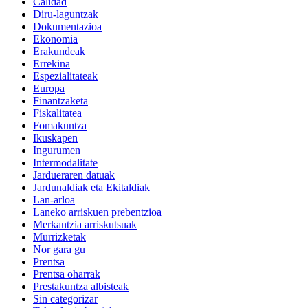
Calidad
Diru-laguntzak
Dokumentazioa
Ekonomia
Erakundeak
Errekina
Espezialitateak
Europa
Finantzaketa
Fiskalitatea
Fomakuntza
Ikuskapen
Ingurumen
Intermodalitate
Jardueraren datuak
Jardunaldiak eta Ekitaldiak
Lan-arloa
Laneko arriskuen prebentzioa
Merkantzia arriskutsuak
Murrizketak
Nor gara gu
Prentsa
Prentsa oharrak
Prestakuntza albisteak
Sin categorizar