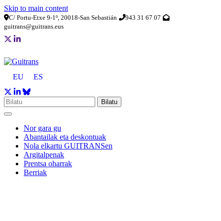
Skip to main content
C/ Portu-Etxe 9-1º, 20018-San Sebastián
943 31 67 07
guitrans@guitrans.eus
EU
ES
Bilatu
Nor gara gu
Abantailak eta deskontuak
Nola elkartu GUITRANSen
Argitalpenak
Prentsa oharrak
Berriak