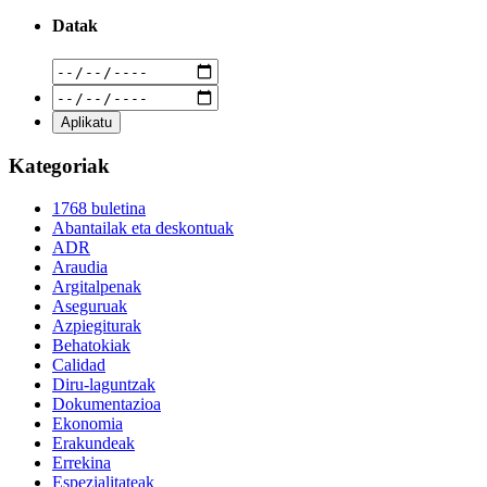
Datak
Kategoriak
1768 buletina
Abantailak eta deskontuak
ADR
Araudia
Argitalpenak
Aseguruak
Azpiegiturak
Behatokiak
Calidad
Diru-laguntzak
Dokumentazioa
Ekonomia
Erakundeak
Errekina
Espezialitateak