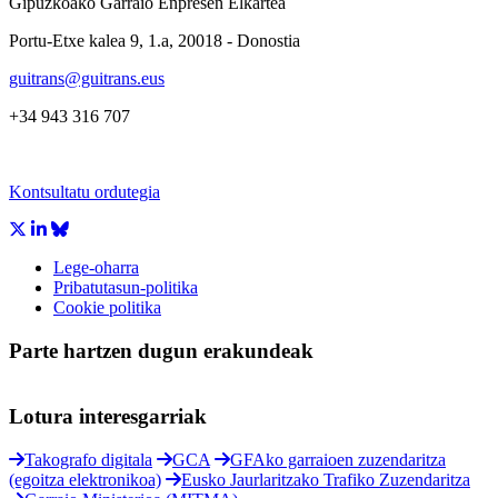
Gipuzkoako Garraio Enpresen Elkartea
Portu-Etxe kalea 9, 1.a, 20018 - Donostia
guitrans@guitrans.eus
+34 943 316 707
Kontsultatu ordutegia
Lege-oharra
Pribatutasun-politika
Cookie politika
Parte hartzen dugun erakundeak
Lotura interesgarriak
Takografo digitala
GCA
GFAko garraioen zuzendaritza
(egoitza elektronikoa)
Eusko Jaurlaritzako Trafiko Zuzendaritza