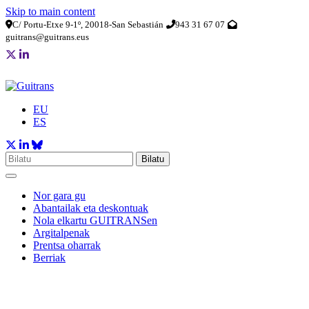
Skip to main content
C/ Portu-Etxe 9-1º, 20018-San Sebastián
943 31 67 07
guitrans@guitrans.eus
EU
ES
Bilatu
Nor gara gu
Abantailak eta deskontuak
Nola elkartu GUITRANSen
Argitalpenak
Prentsa oharrak
Berriak