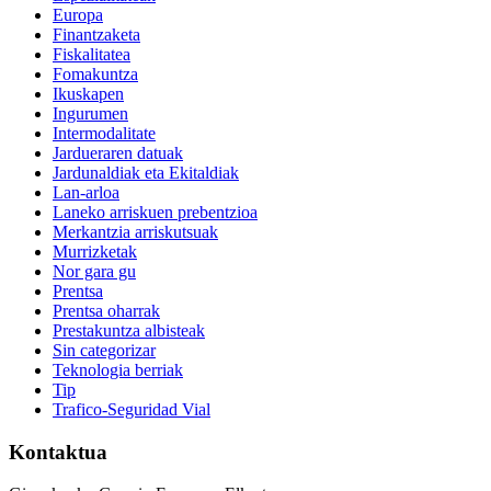
Europa
Finantzaketa
Fiskalitatea
Fomakuntza
Ikuskapen
Ingurumen
Intermodalitate
Jardueraren datuak
Jardunaldiak eta Ekitaldiak
Lan-arloa
Laneko arriskuen prebentzioa
Merkantzia arriskutsuak
Murrizketak
Nor gara gu
Prentsa
Prentsa oharrak
Prestakuntza albisteak
Sin categorizar
Teknologia berriak
Tip
Trafico-Seguridad Vial
Kontaktua