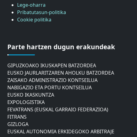
Lege-oharra
Pribatutasun-politika
Cookie politika
ASTIC
GIPUZKOAKO MERKATARITZA GANBERA
Parte hartzen dugun erakundeak
DONOSTIAKO UDALEKO MUGIKORTASUNERAKO
AHOLKU BATZORDEA
GIPUZKOAKO IKUSKAPEN BATZORDEA
EUSKO JAURLARITZAREN AHOLKU BATZORDEA
ZAISAKO ADMINISTRAZIO KONTSEILUA
NABIGAZIO ETA PORTU KONTSEILUA
EUSKO IKASKUNTZA
EXPOLOGISTIKA
FEVATRANS (EUSKAL GARRAIO FEDERAZIOA)
FITRANS
GIZLOGA
EUSKAL AUTONOMIA ERKIDEGOKO ARBITRAJE
BATZORDEA