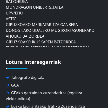
MONDRAGON UNIBERTSITATEA
UPV/EHU
ASTIC
GIPUZKOAKO MERKATARITZA GANBERA
DONOSTIAKO UDALEKO MUGIKORTASUNERAKO
AHOLKU BATZORDEA
GIPUZKOAKO IKUSKAPEN BATZORDEA
EUSKO JAURLARITZAREN AHOLKU BATZORDEA
ZAISAKO ADMINISTRAZIO KONTSEILUA
NABIGAZIO ETA PORTU KONTSEILUA
Lotura interesgarriak
EUSKO IKASKUNTZA
EXPOLOGISTIKA
FEVATRANS (EUSKAL GARRAIO FEDERAZIOA)
Takografo digitala
FITRANS
GCA
GIZLOGA
EUSKAL AUTONOMIA ERKIDEGOKO ARBITRAJE
GFAko garraioen zuzendaritza (egoitza
BATZORDEA
elektronikoa)
MONDRAGON UNIBERTSITATEA
Eusko Jaurlaritzako Trafiko Zuzendaritza