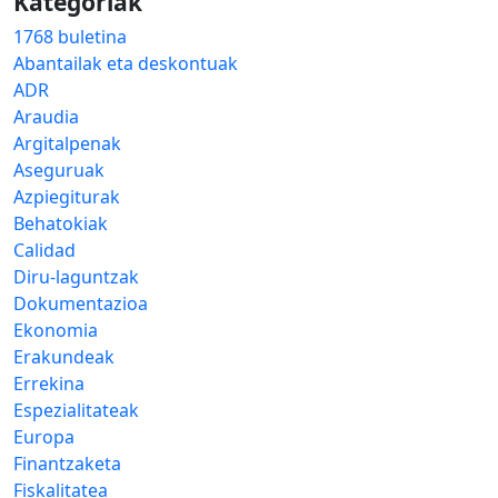
Kategoriak
1768 buletina
Abantailak eta deskontuak
ADR
Araudia
Argitalpenak
Aseguruak
Azpiegiturak
Behatokiak
Calidad
Diru-laguntzak
Dokumentazioa
Ekonomia
Erakundeak
Errekina
Espezialitateak
Europa
Finantzaketa
Fiskalitatea