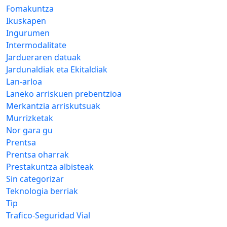
Fomakuntza
Ikuskapen
Ingurumen
Intermodalitate
Jardueraren datuak
Jardunaldiak eta Ekitaldiak
Lan-arloa
Laneko arriskuen prebentzioa
Merkantzia arriskutsuak
Murrizketak
Nor gara gu
Prentsa
Prentsa oharrak
Prestakuntza albisteak
Sin categorizar
Teknologia berriak
Tip
Trafico-Seguridad Vial