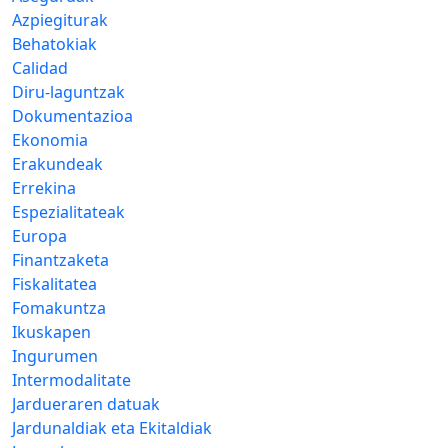
Azpiegiturak
Behatokiak
Calidad
Diru-laguntzak
Dokumentazioa
Ekonomia
Erakundeak
Errekina
Espezialitateak
Europa
Finantzaketa
Fiskalitatea
Fomakuntza
Ikuskapen
Ingurumen
Intermodalitate
Jardueraren datuak
Jardunaldiak eta Ekitaldiak