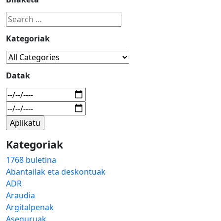
Kategoriak
Datak
Kategoriak
1768 buletina
Abantailak eta deskontuak
ADR
Araudia
Argitalpenak
Aseguruak