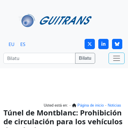
Skip to main content
EU
ES
Bilatu
Usted está en:
Página de inicio
Noticias
Túnel de Montblanc: Prohibición
de circulación para los vehículos