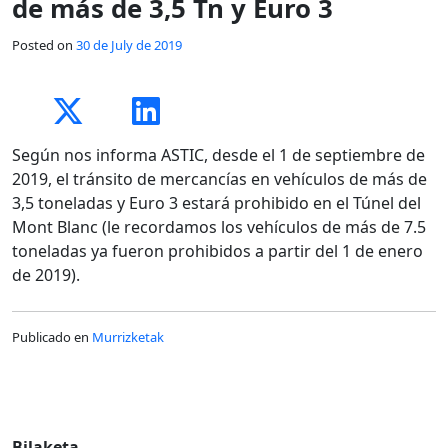
de más de 3,5 Tn y Euro 3
Posted on
30 de July de 2019
Según nos informa ASTIC, desde el 1 de septiembre de
2019, el tránsito de mercancías en vehículos de más de
3,5 toneladas y Euro 3 estará prohibido en el Túnel del
Mont Blanc (le recordamos los vehículos de más de 7.5
toneladas ya fueron prohibidos a partir del 1 de enero
de 2019).
Publicado en
Murrizketak
Bilaketa