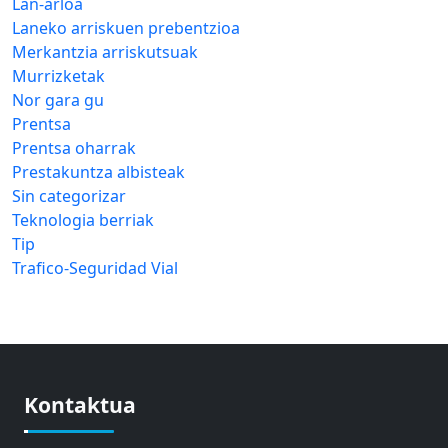
Lan-arloa
Laneko arriskuen prebentzioa
Merkantzia arriskutsuak
Murrizketak
Nor gara gu
Prentsa
Prentsa oharrak
Prestakuntza albisteak
Sin categorizar
Teknologia berriak
Tip
Trafico-Seguridad Vial
Kontaktua