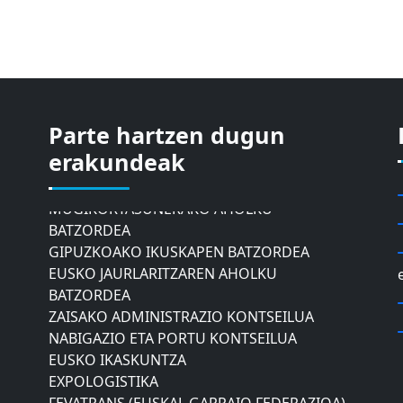
Parte hartzen dugun
ASTIC
erakundeak
GIPUZKOAKO MERKATARITZA GANBERA
DONOSTIAKO UDALEKO
MUGIKORTASUNERAKO AHOLKU
BATZORDEA
GIPUZKOAKO IKUSKAPEN BATZORDEA
EUSKO JAURLARITZAREN AHOLKU
BATZORDEA
ZAISAKO ADMINISTRAZIO KONTSEILUA
NABIGAZIO ETA PORTU KONTSEILUA
EUSKO IKASKUNTZA
EXPOLOGISTIKA
FEVATRANS (EUSKAL GARRAIO FEDERAZIOA)