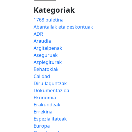
Kategoriak
1768 buletina
Abantailak eta deskontuak
ADR
Araudia
Argitalpenak
Aseguruak
Azpiegiturak
Behatokiak
Calidad
Diru-laguntzak
Dokumentazioa
Ekonomia
Erakundeak
Errekina
Espezialitateak
Europa