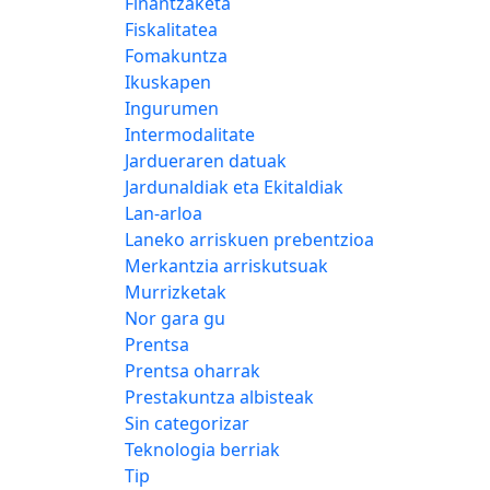
Finantzaketa
Fiskalitatea
Fomakuntza
Ikuskapen
Ingurumen
Intermodalitate
Jardueraren datuak
Jardunaldiak eta Ekitaldiak
Lan-arloa
Laneko arriskuen prebentzioa
Merkantzia arriskutsuak
Murrizketak
Nor gara gu
Prentsa
Prentsa oharrak
Prestakuntza albisteak
Sin categorizar
Teknologia berriak
Tip