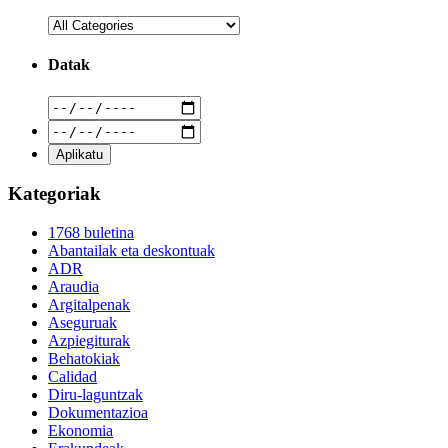
Datak
Kategoriak
1768 buletina
Abantailak eta deskontuak
ADR
Araudia
Argitalpenak
Aseguruak
Azpiegiturak
Behatokiak
Calidad
Diru-laguntzak
Dokumentazioa
Ekonomia