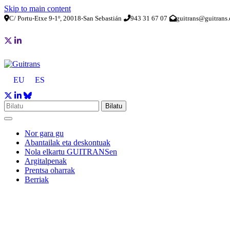
Skip to main content
C/ Portu-Etxe 9-1º, 20018-San Sebastián
943 31 67 07
guitrans@guitrans.
EU
ES
Bilatu
Nor gara gu
Abantailak eta deskontuak
Nola elkartu GUITRANSen
Argitalpenak
Prentsa oharrak
Berriak