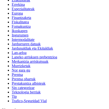
Erakundeak
Errekina
Espezialitateak
Europa
Finantzaketa
Fiskalitatea
Fomakuntza
Ikuskapen
Ingurumen
Intermodalitate
Jardueraren datuak
Jardunaldiak eta Ekitaldiak
Lan-arloa
Laneko arriskuen prebentzioa
Merkantzia arriskutsuak
Murrizketak
Nor gara gu
Prentsa
Prentsa oharrak
Prestakuntza albisteak
Sin categorizar
Teknologia berriak
Tip
Trafico-Seguridad Vial