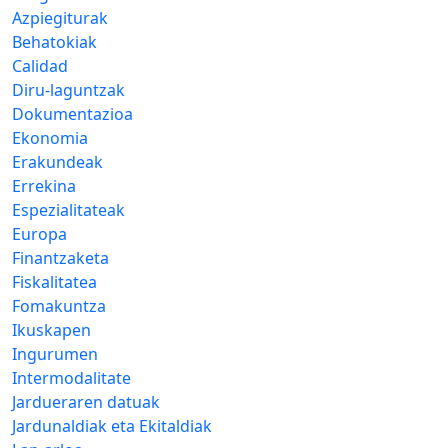
Azpiegiturak
Behatokiak
Calidad
Diru-laguntzak
Dokumentazioa
Ekonomia
Erakundeak
Errekina
Espezialitateak
Europa
Finantzaketa
Fiskalitatea
Fomakuntza
Ikuskapen
Ingurumen
Intermodalitate
Jardueraren datuak
Jardunaldiak eta Ekitaldiak