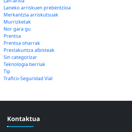
Lan-arloa
Laneko arriskuen prebentzioa
Merkantzia arriskutsuak
Murrizketak
Nor gara gu
Prentsa
Prentsa oharrak
Prestakuntza albisteak
Sin categorizar
Teknologia berriak
Tip
Trafico-Seguridad Vial
Kontaktua