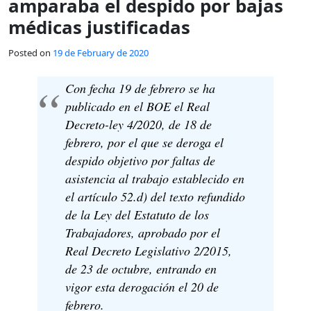
amparaba el despido por bajas
médicas justificadas
Posted on
19 de February de 2020
Con fecha 19 de febrero se ha
publicado en el BOE el Real
Decreto-ley 4/2020, de 18 de
febrero, por el que se deroga el
despido objetivo por faltas de
asistencia al trabajo establecido en
el artículo 52.d) del texto refundido
de la Ley del Estatuto de los
Trabajadores, aprobado por el
Real Decreto Legislativo 2/2015,
de 23 de octubre, entrando en
vigor esta derogación el 20 de
febrero.