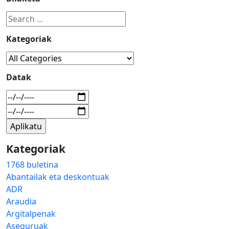
Kategoriak
Datak
Kategoriak
1768 buletina
Abantailak eta deskontuak
ADR
Araudia
Argitalpenak
Aseguruak