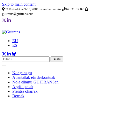
Skip to main content
C/ Portu-Etxe 9-1º, 20018-San Sebastián
943 31 67 07
guitrans@guitrans.eus
EU
ES
Bilatu
Nor gara gu
Abantailak eta deskontuak
Nola elkartu GUITRANSen
Argitalpenak
Prentsa oharrak
Berriak