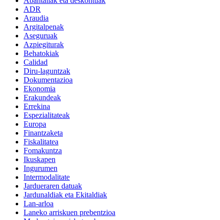
Abantailak eta deskontuak
ADR
Araudia
Argitalpenak
Aseguruak
Azpiegiturak
Behatokiak
Calidad
Diru-laguntzak
Dokumentazioa
Ekonomia
Erakundeak
Errekina
Espezialitateak
Europa
Finantzaketa
Fiskalitatea
Fomakuntza
Ikuskapen
Ingurumen
Intermodalitate
Jardueraren datuak
Jardunaldiak eta Ekitaldiak
Lan-arloa
Laneko arriskuen prebentzioa