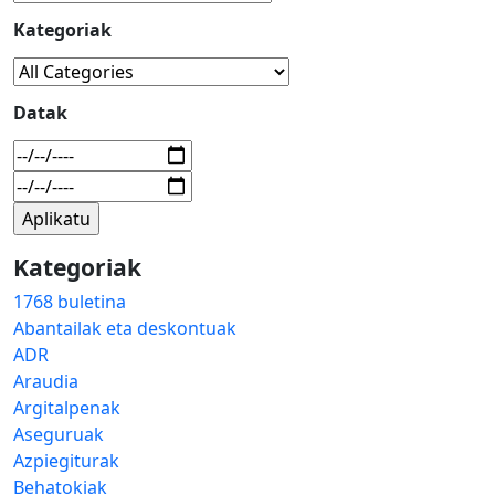
Kategoriak
Datak
Kategoriak
1768 buletina
Abantailak eta deskontuak
ADR
Araudia
Argitalpenak
Aseguruak
Azpiegiturak
Behatokiak