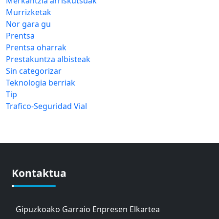
Merkantzia arriskutsuak
Murrizketak
Nor gara gu
Prentsa
Prentsa oharrak
Prestakuntza albisteak
Sin categorizar
Teknologia berriak
Tip
Trafico-Seguridad Vial
Kontaktua
Gipuzkoako Garraio Enpresen Elkartea