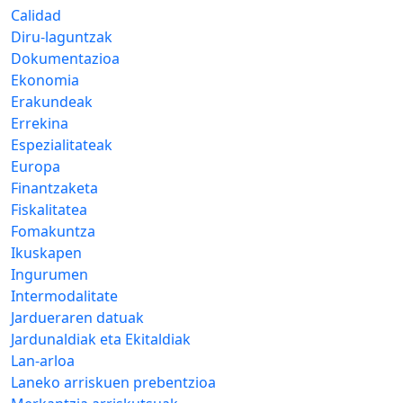
Calidad
Diru-laguntzak
Dokumentazioa
Ekonomia
Erakundeak
Errekina
Espezialitateak
Europa
Finantzaketa
Fiskalitatea
Fomakuntza
Ikuskapen
Ingurumen
Intermodalitate
Jardueraren datuak
Jardunaldiak eta Ekitaldiak
Lan-arloa
Laneko arriskuen prebentzioa