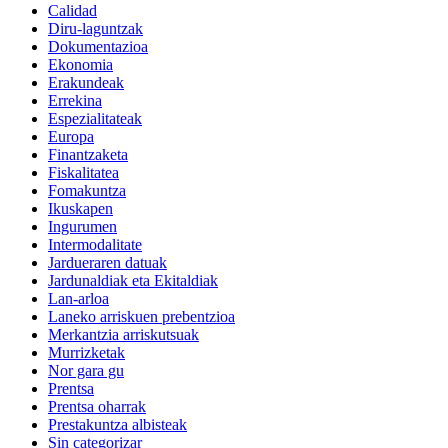
Calidad
Diru-laguntzak
Dokumentazioa
Ekonomia
Erakundeak
Errekina
Espezialitateak
Europa
Finantzaketa
Fiskalitatea
Fomakuntza
Ikuskapen
Ingurumen
Intermodalitate
Jardueraren datuak
Jardunaldiak eta Ekitaldiak
Lan-arloa
Laneko arriskuen prebentzioa
Merkantzia arriskutsuak
Murrizketak
Nor gara gu
Prentsa
Prentsa oharrak
Prestakuntza albisteak
Sin categorizar