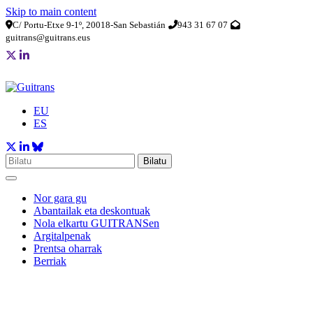
Skip to main content
C/ Portu-Etxe 9-1º, 20018-San Sebastián
943 31 67 07
guitrans@guitrans.eus
EU
ES
Bilatu
Nor gara gu
Abantailak eta deskontuak
Nola elkartu GUITRANSen
Argitalpenak
Prentsa oharrak
Berriak