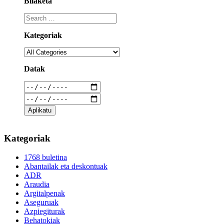
Bilaketa
Kategoriak
Datak
Kategoriak
1768 buletina
Abantailak eta deskontuak
ADR
Araudia
Argitalpenak
Aseguruak
Azpiegiturak
Behatokiak