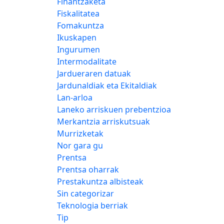
Finantzaketa
Fiskalitatea
Fomakuntza
Ikuskapen
Ingurumen
Intermodalitate
Jardueraren datuak
Jardunaldiak eta Ekitaldiak
Lan-arloa
Laneko arriskuen prebentzioa
Merkantzia arriskutsuak
Murrizketak
Nor gara gu
Prentsa
Prentsa oharrak
Prestakuntza albisteak
Sin categorizar
Teknologia berriak
Tip