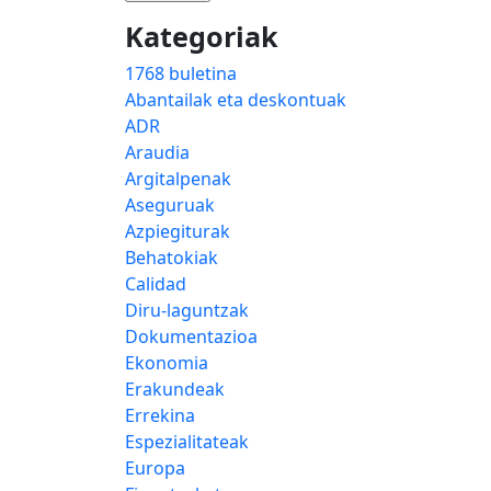
Kategoriak
1768 buletina
Abantailak eta deskontuak
ADR
Araudia
Argitalpenak
Aseguruak
Azpiegiturak
Behatokiak
Calidad
Diru-laguntzak
Dokumentazioa
Ekonomia
Erakundeak
Errekina
Espezialitateak
Europa