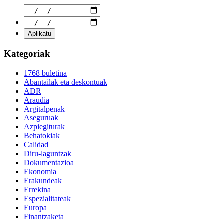
Kategoriak
1768 buletina
Abantailak eta deskontuak
ADR
Araudia
Argitalpenak
Aseguruak
Azpiegiturak
Behatokiak
Calidad
Diru-laguntzak
Dokumentazioa
Ekonomia
Erakundeak
Errekina
Espezialitateak
Europa
Finantzaketa