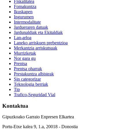
Fiskalitatea
Fomakuntza
Ikuskapen
Ingurumen
Intermodalitate
Jardueraren datuak
Jardunaldiak eta Ekitaldiak
Lan-arloa
Laneko arriskuen prebentzioa
Merkantzia arriskutsuak
Murrizketak
Nor gara gu
Prentsa
Prentsa oharrak
Prestakuntza albisteak
Sin categorizar
Teknologia berriak
Tip
Trafico-Seguridad Vial
Kontaktua
Gipuzkoako Garraio Enpresen Elkartea
Portu-Etxe kalea 9, 1.a, 20018 - Donostia