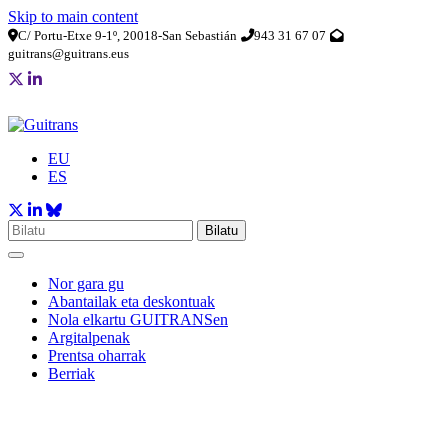
Skip to main content
C/ Portu-Etxe 9-1º, 20018-San Sebastián
943 31 67 07
guitrans@guitrans.eus
EU
ES
Bilatu
Nor gara gu
Abantailak eta deskontuak
Nola elkartu GUITRANSen
Argitalpenak
Prentsa oharrak
Berriak