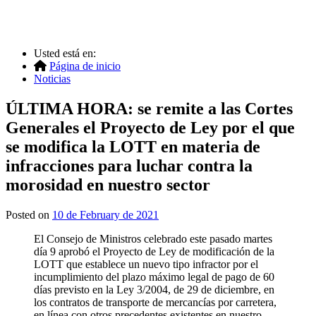
Usted está en:
Página de inicio
Noticias
ÚLTIMA HORA: se remite a las Cortes
Generales el Proyecto de Ley por el que
se modifica la LOTT en materia de
infracciones para luchar contra la
morosidad en nuestro sector
Posted on
10 de February de 2021
El Consejo de Ministros celebrado este pasado martes
día 9 aprobó el Proyecto de Ley de modificación de la
LOTT que establece un nuevo tipo infractor por el
incumplimiento del plazo máximo legal de pago de 60
días previsto en la Ley 3/2004, de 29 de diciembre, en
los contratos de transporte de mercancías por carretera,
en línea con otros precedentes existentes en nuestro