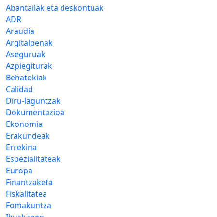
Abantailak eta deskontuak
ADR
Araudia
Argitalpenak
Aseguruak
Azpiegiturak
Behatokiak
Calidad
Diru-laguntzak
Dokumentazioa
Ekonomia
Erakundeak
Errekina
Espezialitateak
Europa
Finantzaketa
Fiskalitatea
Fomakuntza
Ikuskapen