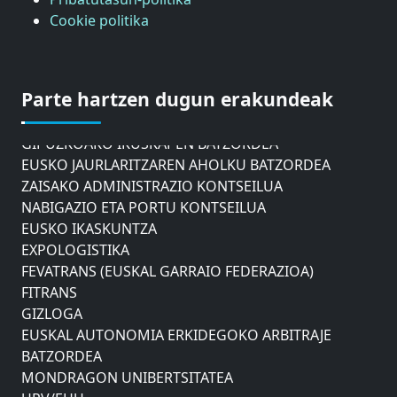
Cookie politika
ASTIC
GIPUZKOAKO MERKATARITZA GANBERA
DONOSTIAKO UDALEKO MUGIKORTASUNERAKO
Parte hartzen dugun erakundeak
AHOLKU BATZORDEA
GIPUZKOAKO IKUSKAPEN BATZORDEA
EUSKO JAURLARITZAREN AHOLKU BATZORDEA
ZAISAKO ADMINISTRAZIO KONTSEILUA
NABIGAZIO ETA PORTU KONTSEILUA
EUSKO IKASKUNTZA
EXPOLOGISTIKA
FEVATRANS (EUSKAL GARRAIO FEDERAZIOA)
FITRANS
GIZLOGA
EUSKAL AUTONOMIA ERKIDEGOKO ARBITRAJE
BATZORDEA
MONDRAGON UNIBERTSITATEA
UPV/EHU