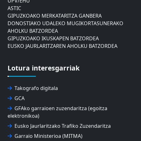
ASTIC
GIPUZKOAKO MERKATARITZA GANBERA
DONOSTIAKO UDALEKO MUGIKORTASUNERAKO
AHOLKU BATZORDEA
GIPUZKOAKO IKUSKAPEN BATZORDEA
EUSKO JAURLARITZAREN AHOLKU BATZORDEA
ZAISAKO ADMINISTRAZIO KONTSEILUA
NABIGAZIO ETA PORTU KONTSEILUA
EUSKO IKASKUNTZA
Lotura interesgarriak
EXPOLOGISTIKA
FEVATRANS (EUSKAL GARRAIO FEDERAZIOA)
Takografo digitala
FITRANS
GIZLOGA
GCA
EUSKAL AUTONOMIA ERKIDEGOKO ARBITRAJE
GFAko garraioen zuzendaritza (egoitza
BATZORDEA
elektronikoa)
MONDRAGON UNIBERTSITATEA
Eusko Jaurlaritzako Trafiko Zuzendaritza
UPV/EHU
Garraio Ministerioa (MITMA)