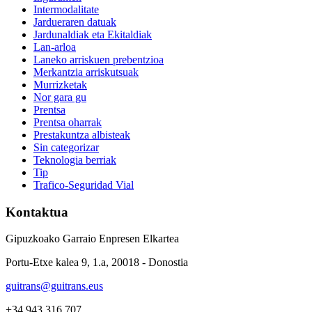
Intermodalitate
Jardueraren datuak
Jardunaldiak eta Ekitaldiak
Lan-arloa
Laneko arriskuen prebentzioa
Merkantzia arriskutsuak
Murrizketak
Nor gara gu
Prentsa
Prentsa oharrak
Prestakuntza albisteak
Sin categorizar
Teknologia berriak
Tip
Trafico-Seguridad Vial
Kontaktua
Gipuzkoako Garraio Enpresen Elkartea
Portu-Etxe kalea 9, 1.a, 20018 - Donostia
guitrans@guitrans.eus
+34 943 316 707