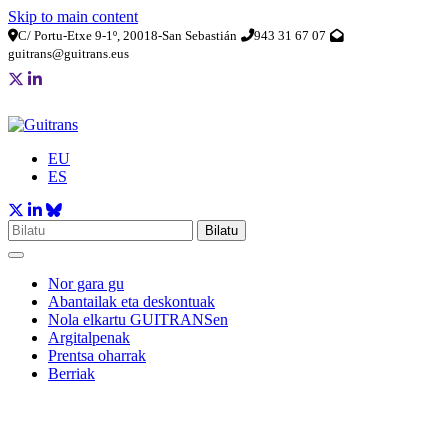
Skip to main content
C/ Portu-Etxe 9-1º, 20018-San Sebastián
943 31 67 07
guitrans@guitrans.eus
EU
ES
Bilatu
Nor gara gu
Abantailak eta deskontuak
Nola elkartu GUITRANSen
Argitalpenak
Prentsa oharrak
Berriak