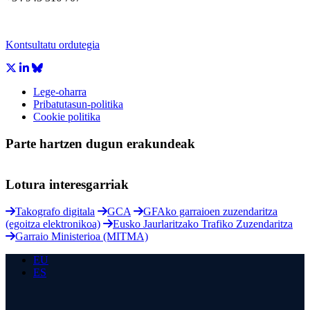
Kontsultatu ordutegia
Lege-oharra
Pribatutasun-politika
Cookie politika
Parte hartzen dugun erakundeak
Lotura interesgarriak
Takografo digitala
GCA
GFAko garraioen zuzendaritza
(egoitza elektronikoa)
Eusko Jaurlaritzako Trafiko Zuzendaritza
Garraio Ministerioa (MITMA)
EU
ES