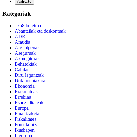
Kategoriak
1768 buletina
Abantailak eta deskontuak
ADR
Araudia
Argitalpenak
Aseguruak
Azpiegiturak
Behatokiak
Calidad
Diru-laguntzak
Dokumentazioa
Ekonomia
Erakundeak
Errekina
Espezialitateak
Europa
Finantzaketa
Fiskalitatea
Fomakuntza
Ikuskapen
Ingurumen