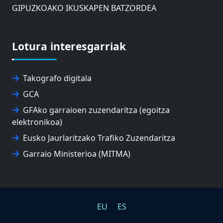
GIPUZKOAKO IKUSKAPEN BATZORDEA
EUSKO JAURLARITZAREN AHOLKU BATZORDEA
ZAISAKO ADMINISTRAZIO KONTSEILUA
NABIGAZIO ETA PORTU KONTSEILUA
Lotura interesgarriak
EUSKO IKASKUNTZA
EXPOLOGISTIKA
FEVATRANS (EUSKAL GARRAIO FEDERAZIOA)
Takografo digitala
FITRANS
GCA
GIZLOGA
GFAko garraioen zuzendaritza (egoitza
EUSKAL AUTONOMIA ERKIDEGOKO ARBITRAJE
elektronikoa)
BATZORDEA
MONDRAGON UNIBERTSITATEA
Eusko Jaurlaritzako Trafiko Zuzendaritza
UPV/EHU
Garraio Ministerioa (MITMA)
EU
ES