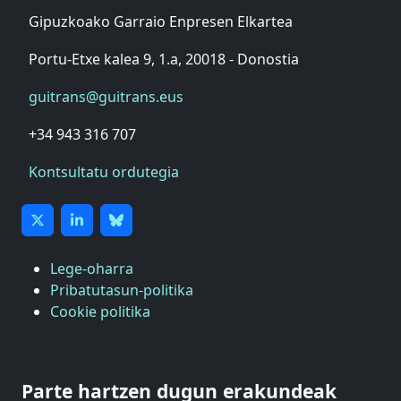
Gipuzkoako Garraio Enpresen Elkartea
Portu-Etxe kalea 9, 1.a, 20018 - Donostia
guitrans@guitrans.eus
+34 943 316 707
Kontsultatu ordutegia
Lege-oharra
Pribatutasun-politika
Cookie politika
ASTIC
GIPUZKOAKO MERKATARITZA GANBERA
Parte hartzen dugun erakundeak