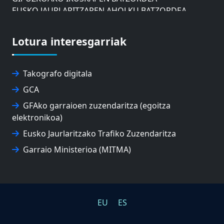
EUSKO JAURLARITZAREN AHOLKU BATZORDEA
ZAISAKO ADMINISTRAZIO KONTSEILUA
NABIGAZIO ETA PORTU KONTSEILUA
Lotura interesgarriak
EUSKO IKASKUNTZA
EXPOLOGISTIKA
FEVATRANS (EUSKAL GARRAIO FEDERAZIOA)
Takografo digitala
FITRANS
GCA
GIZLOGA
EUSKAL AUTONOMIA ERKIDEGOKO ARBITRAJE
GFAko garraioen zuzendaritza (egoitza
BATZORDEA
elektronikoa)
MONDRAGON UNIBERTSITATEA
Eusko Jaurlaritzako Trafiko Zuzendaritza
UPV/EHU
Garraio Ministerioa (MITMA)
EU
ES