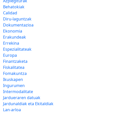
Azpiegiturak
Behatokiak
Calidad
Diru-laguntzak
Dokumentazioa
Ekonomia
Erakundeak
Errekina
Espezialitateak
Europa
Finantzaketa
Fiskalitatea
Fomakuntza
Ikuskapen
Ingurumen
Intermodalitate
Jardueraren datuak
Jardunaldiak eta Ekitaldiak
Lan-arloa