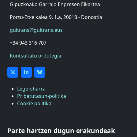
Gipuzkoako Garraio Enpresen Elkartea
Portu-Etxe kalea 9, 1.a, 20018 - Donostia
guitrans@guitrans.eus
+34 943 316 707
Kontsultatu ordutegia
Lege-oharra
Pribatutasun-politika
Cookie politika
ASTIC
GIPUZKOAKO MERKATARITZA GANBERA
Parte hartzen dugun erakundeak
DONOSTIAKO UDALEKO MUGIKORTASUNERAKO