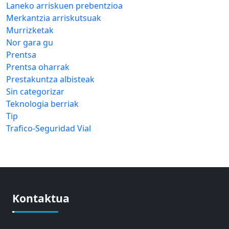
Laneko arriskuen prebentzioa
Merkantzia arriskutsuak
Murrizketak
Nor gara gu
Prentsa
Prentsa oharrak
Prestakuntza albisteak
Sin categorizar
Teknologia berriak
Tip
Trafico-Seguridad Vial
Kontaktua