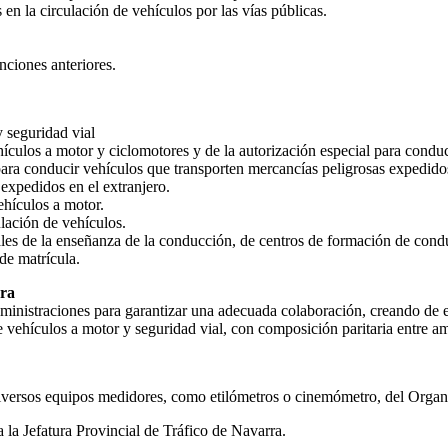
 en la circulación de vehículos por las vías públicas.
nciones anteriores.
y seguridad vial
hículos a motor y ciclomotores y de la autorización especial para condu
ara conducir vehículos que transporten mercancías peligrosas expedidos 
 expedidos en el extranjero.
ehículos a motor.
ulación de vehículos.
ales de la enseñanza de la conducción, de centros de formación de condu
de matrícula.
rra
ministraciones para garantizar una adecuada colaboración, creando de 
de vehículos a motor y seguridad vial, con composición paritaria entre a
 diversos equipos medidores, como etilómetros o cinemómetro, del Orga
a la Jefatura Provincial de Tráfico de Navarra.