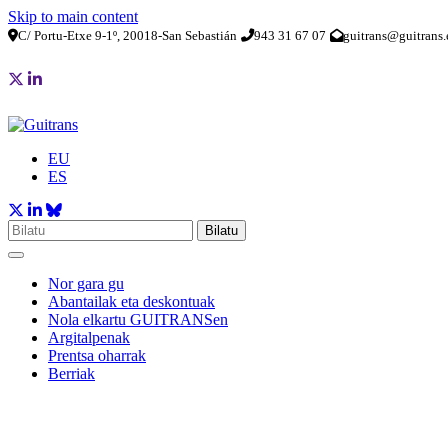
Skip to main content
C/ Portu-Etxe 9-1º, 20018-San Sebastián
943 31 67 07
guitrans@guitrans.
EU
ES
Bilatu
Nor gara gu
Abantailak eta deskontuak
Nola elkartu GUITRANSen
Argitalpenak
Prentsa oharrak
Berriak