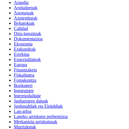
Araudia
Argitalpenak
Aseguruak
Azpiegiturak
Behatokiak
Calidad
Diru-laguntzak
Dokumentazioa
Ekonomia
Erakundeak
Errekina
Espezialitateak
Europa
Finantzaketa
Fiskalitatea
Fomakuntza
Ikuskapen
Ingurumen
Intermodalitate
Jardueraren datuak
Jardunaldiak eta Ekitaldiak
Lan-arloa
Laneko arriskuen prebentzioa
Merkantzia arriskutsuak
Murrizketak