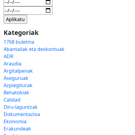
Kategoriak
1768 buletina
Abantailak eta deskontuak
ADR
Araudia
Argitalpenak
Aseguruak
Azpiegiturak
Behatokiak
Calidad
Diru-laguntzak
Dokumentazioa
Ekonomia
Erakundeak