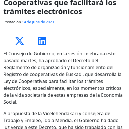
Cooperativas que facilitará los
trámites electrónicos
Posted on
14 de June de 2023
El Consejo de Gobierno, en la sesión celebrada este
pasado martes, ha aprobado el Decreto del
Reglamento de organización y funcionamiento del
Registro de cooperativas de Euskadi, que desarrolla la
Ley de Cooperativas para facilitar los trámites
electrónicos, especialmente, en los momentos críticos
de la vida societaria de estas empresas de la Economía
Social.
A propuesta de la Vicelehendakari y consejera de
Trabajo y Empleo, Idoia Mendia, el Gobierno ha dado
luz verde a este Decreto, que ha sido trabajado con las