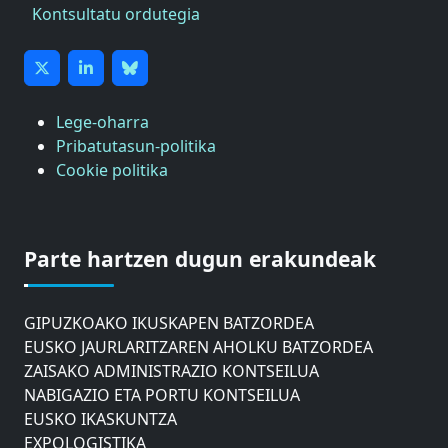
Kontsultatu ordutegia
Lege-oharra
Pribatutasun-politika
Cookie politika
ASTIC
GIPUZKOAKO MERKATARITZA GANBERA
Parte hartzen dugun erakundeak
DONOSTIAKO UDALEKO MUGIKORTASUNERAKO
AHOLKU BATZORDEA
GIPUZKOAKO IKUSKAPEN BATZORDEA
EUSKO JAURLARITZAREN AHOLKU BATZORDEA
ZAISAKO ADMINISTRAZIO KONTSEILUA
NABIGAZIO ETA PORTU KONTSEILUA
EUSKO IKASKUNTZA
EXPOLOGISTIKA