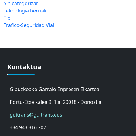
Sin categorizar
Teknologia berriak
Tip
Trafico-Seguridad Vial
Kontaktua
Gipuzkoako Garraio Enpresen Elkartea
Portu-Etxe kalea 9, 1.a, 20018 - Donostia
guitrans@guitrans.eus
+34 943 316 707