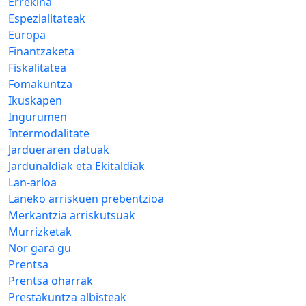
Errekina
Espezialitateak
Europa
Finantzaketa
Fiskalitatea
Fomakuntza
Ikuskapen
Ingurumen
Intermodalitate
Jardueraren datuak
Jardunaldiak eta Ekitaldiak
Lan-arloa
Laneko arriskuen prebentzioa
Merkantzia arriskutsuak
Murrizketak
Nor gara gu
Prentsa
Prentsa oharrak
Prestakuntza albisteak