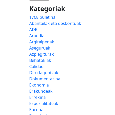
Kategoriak
1768 buletina
Abantailak eta deskontuak
ADR
Araudia
Argitalpenak
Aseguruak
Azpiegiturak
Behatokiak
Calidad
Diru-laguntzak
Dokumentazioa
Ekonomia
Erakundeak
Errekina
Espezialitateak
Europa