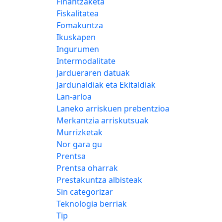
Finantzaketa
Fiskalitatea
Fomakuntza
Ikuskapen
Ingurumen
Intermodalitate
Jardueraren datuak
Jardunaldiak eta Ekitaldiak
Lan-arloa
Laneko arriskuen prebentzioa
Merkantzia arriskutsuak
Murrizketak
Nor gara gu
Prentsa
Prentsa oharrak
Prestakuntza albisteak
Sin categorizar
Teknologia berriak
Tip