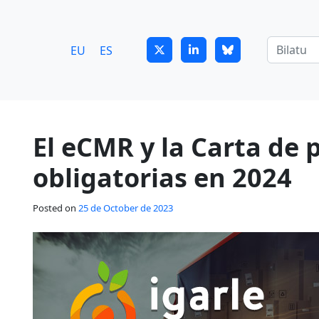
7
guitrans@guitrans.eus
EU
ES
El eCMR y la Carta de p
obligatorias en 2024
Posted on
25 de October de 2023