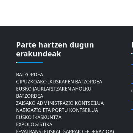
Parte hartzen dugun
ASTIC
GIPUZKOAKO MERKATARITZA GANBERA
erakundeak
DONOSTIAKO UDALEKO
MUGIKORTASUNERAKO AHOLKU
BATZORDEA
GIPUZKOAKO IKUSKAPEN BATZORDEA
EUSKO JAURLARITZAREN AHOLKU
BATZORDEA
ZAISAKO ADMINISTRAZIO KONTSEILUA
NABIGAZIO ETA PORTU KONTSEILUA
EUSKO IKASKUNTZA
EXPOLOGISTIKA
FEVATRANS (EUSKAL GARRAIO FEDERAZIOA)