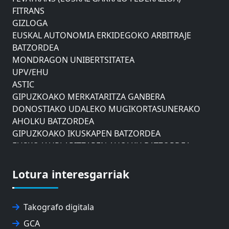
FITRANS
GIZLOGA
EUSKAL AUTONOMIA ERKIDEGOKO ARBITRAJE
BATZORDEA
MONDRAGON UNIBERTSITATEA
UPV/EHU
ASTIC
GIPUZKOAKO MERKATARITZA GANBERA
DONOSTIAKO UDALEKO MUGIKORTASUNERAKO
AHOLKU BATZORDEA
GIPUZKOAKO IKUSKAPEN BATZORDEA
EUSKO JAURLARITZAREN AHOLKU BATZORDEA
ZAISAKO ADMINISTRAZIO KONTSEILUA
NABIGAZIO ETA PORTU KONTSEILUA
Lotura interesgarriak
EUSKO IKASKUNTZA
EXPOLOGISTIKA
FEVATRANS (EUSKAL GARRAIO FEDERAZIOA)
Takografo digitala
FITRANS
GCA