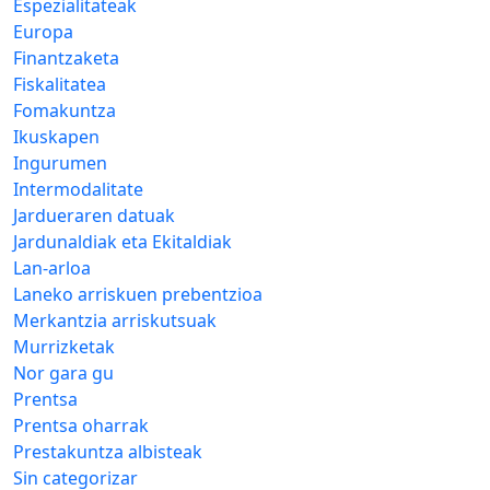
Espezialitateak
Europa
Finantzaketa
Fiskalitatea
Fomakuntza
Ikuskapen
Ingurumen
Intermodalitate
Jardueraren datuak
Jardunaldiak eta Ekitaldiak
Lan-arloa
Laneko arriskuen prebentzioa
Merkantzia arriskutsuak
Murrizketak
Nor gara gu
Prentsa
Prentsa oharrak
Prestakuntza albisteak
Sin categorizar