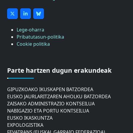
Lege-oharra
Pribatutasun-politika
Cookie politika
ASTIC
GIPUZKOAKO MERKATARITZA GANBERA
Parte hartzen dugun erakundeak
DONOSTIAKO UDALEKO MUGIKORTASUNERAKO
AHOLKU BATZORDEA
GIPUZKOAKO IKUSKAPEN BATZORDEA
EUSKO JAURLARITZAREN AHOLKU BATZORDEA
ZAISAKO ADMINISTRAZIO KONTSEILUA
NABIGAZIO ETA PORTU KONTSEILUA
EUSKO IKASKUNTZA
EXPOLOGISTIKA
FEVATRANS (EUSKAL GARRAIO FEDERAZIOA)