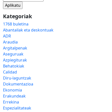
Kategoriak
1768 buletina
Abantailak eta deskontuak
ADR
Araudia
Argitalpenak
Aseguruak
Azpiegiturak
Behatokiak
Calidad
Diru-laguntzak
Dokumentazioa
Ekonomia
Erakundeak
Errekina
Espezialitateak