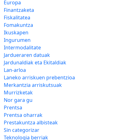
Europa
Finantzaketa
Fiskalitatea
Fomakuntza
Ikuskapen
Ingurumen
Intermodalitate
Jardueraren datuak
Jardunaldiak eta Ekitaldiak
Lan-arloa
Laneko arriskuen prebentzioa
Merkantzia arriskutsuak
Murrizketak
Nor gara gu
Prentsa
Prentsa oharrak
Prestakuntza albisteak
Sin categorizar
Teknologia berriak