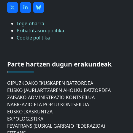
Lege-oharra
Pribatutasun-politika
Cookie politika
ASTIC
GIPUZKOAKO MERKATARITZA GANBERA
Parte hartzen dugun erakundeak
DONOSTIAKO UDALEKO MUGIKORTASUNERAKO
AHOLKU BATZORDEA
GIPUZKOAKO IKUSKAPEN BATZORDEA
EUSKO JAURLARITZAREN AHOLKU BATZORDEA
ZAISAKO ADMINISTRAZIO KONTSEILUA
NABIGAZIO ETA PORTU KONTSEILUA
EUSKO IKASKUNTZA
EXPOLOGISTIKA
FEVATRANS (EUSKAL GARRAIO FEDERAZIOA)
FITRANS