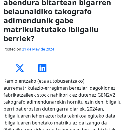
abendura bitartean bigarren
belaunaldiko takografo
adimendunik gabe
matrikulatutako ibilgailu
berriek?
Posted on
21 de May de 2024
Kamioientzako (eta autobusentzako)
aurrematrikulazio-erregimen bereziari dagokionez,
fabrikatzaileek stock nahikorik ez dutenez GEN2V2
takografo adimendunarekin hornitu ezin den ibilgailu
berri bat erosten duten garraiolariek, 2024an,
ibilgailuaren lehen azterketa teknikoa egiteko data
ibilgailuaren benetako matrikulazioa izango da
(ibilgailuaren zirkulazio-baimenean bertan bi datak