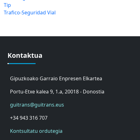
Tip
Trafico-Seguridad Vial
Kontaktua
Gipuzkoako Garraio Enpresen Elkartea
Portu-Etxe kalea 9, 1.a, 20018 - Donostia
guitrans@guitrans.eus
+34 943 316 707
Kontsultatu ordutegia