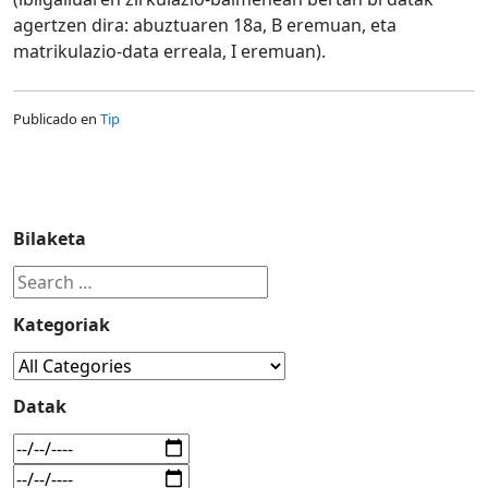
agertzen dira: abuztuaren 18a, B eremuan, eta
matrikulazio-data erreala, I eremuan).
Publicado en
Tip
Bilaketa
Kategoriak
Datak