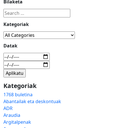
Bilaketa
Kategoriak
Datak
Kategoriak
1768 buletina
Abantailak eta deskontuak
ADR
Araudia
Argitalpenak