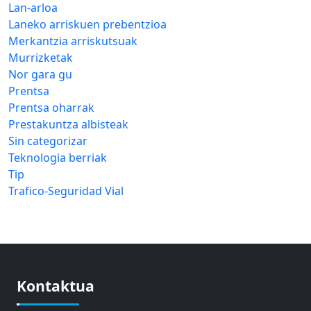
Lan-arloa
Laneko arriskuen prebentzioa
Merkantzia arriskutsuak
Murrizketak
Nor gara gu
Prentsa
Prentsa oharrak
Prestakuntza albisteak
Sin categorizar
Teknologia berriak
Tip
Trafico-Seguridad Vial
Kontaktua