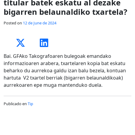
titular batek eskatu al dezake
bigarren belaunaldiko txartela?
Posted on
12 de June de 2024
Bai. GFAko Takografoaren bulegoak emandako
informazioaren arabera, txartelaren kopia bat eskatu
beharko du aurrekoa galdu izan balu bezela, kontuan
hartuta V2 txartel berriak (bigarren belaunaldikoak)
aurrekoaren epe muga mantenduko duela.
Publicado en
Tip