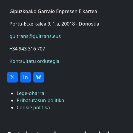
Gipuzkoako Garraio Enpresen Elkartea
Portu-Etxe kalea 9, 1.a, 20018 - Donostia
guitrans@guitrans.eus
+34 943 316 707
Kontsultatu ordutegia
Lege-oharra
Pribatutasun-politika
Cookie politika
ASTIC
GIPUZKOAKO MERKATARITZA GANBERA