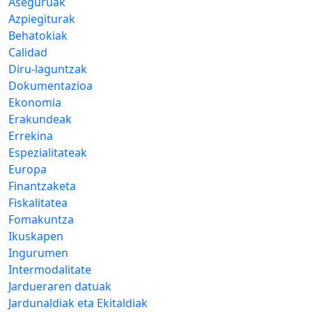
Aseguruak
Azpiegiturak
Behatokiak
Calidad
Diru-laguntzak
Dokumentazioa
Ekonomia
Erakundeak
Errekina
Espezialitateak
Europa
Finantzaketa
Fiskalitatea
Fomakuntza
Ikuskapen
Ingurumen
Intermodalitate
Jardueraren datuak
Jardunaldiak eta Ekitaldiak