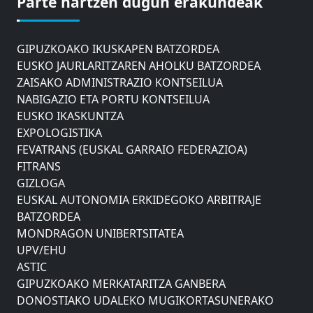
Parte hartzen dugun erakundeak
DONOSTIAKO UDALEKO MUGIKORTASUNERAKO
AHOLKU BATZORDEA
GIPUZKOAKO IKUSKAPEN BATZORDEA
EUSKO JAURLARITZAREN AHOLKU BATZORDEA
ZAISAKO ADMINISTRAZIO KONTSEILUA
NABIGAZIO ETA PORTU KONTSEILUA
EUSKO IKASKUNTZA
EXPOLOGISTIKA
FEVATRANS (EUSKAL GARRAIO FEDERAZIOA)
FITRANS
GIZLOGA
EUSKAL AUTONOMIA ERKIDEGOKO ARBITRAJE
BATZORDEA
MONDRAGON UNIBERTSITATEA
UPV/EHU
ASTIC
GIPUZKOAKO MERKATARITZA GANBERA
DONOSTIAKO UDALEKO MUGIKORTASUNERAKO