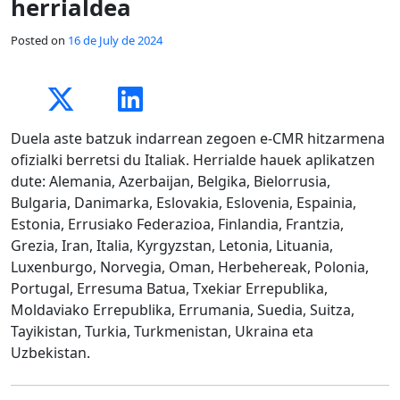
herrialdea
Posted on
16 de July de 2024
Duela aste batzuk indarrean zegoen e-CMR hitzarmena
ofizialki berretsi du Italiak. Herrialde hauek aplikatzen
dute: Alemania, Azerbaijan, Belgika, Bielorrusia,
Bulgaria, Danimarka, Eslovakia, Eslovenia, Espainia,
Estonia, Errusiako Federazioa, Finlandia, Frantzia,
Grezia, Iran, Italia, Kyrgyzstan, Letonia, Lituania,
Luxenburgo, Norvegia, Oman, Herbehereak, Polonia,
Portugal, Erresuma Batua, Txekiar Errepublika,
Moldaviako Errepublika, Errumania, Suedia, Suitza,
Tayikistan, Turkia, Turkmenistan, Ukraina eta
Uzbekistan.