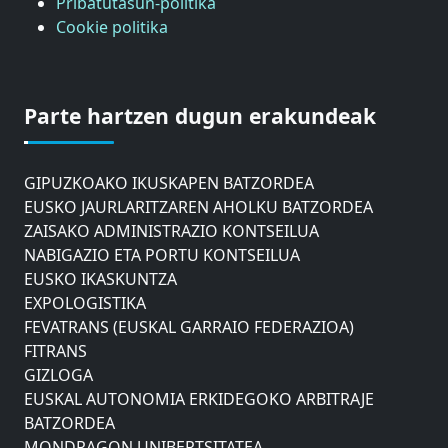
Pribatutasun-politika
Cookie politika
ASTIC
GIPUZKOAKO MERKATARITZA GANBERA
Parte hartzen dugun erakundeak
DONOSTIAKO UDALEKO MUGIKORTASUNERAKO
AHOLKU BATZORDEA
GIPUZKOAKO IKUSKAPEN BATZORDEA
EUSKO JAURLARITZAREN AHOLKU BATZORDEA
ZAISAKO ADMINISTRAZIO KONTSEILUA
NABIGAZIO ETA PORTU KONTSEILUA
EUSKO IKASKUNTZA
EXPOLOGISTIKA
FEVATRANS (EUSKAL GARRAIO FEDERAZIOA)
FITRANS
GIZLOGA
EUSKAL AUTONOMIA ERKIDEGOKO ARBITRAJE
BATZORDEA
MONDRAGON UNIBERTSITATEA