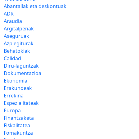
Abantailak eta deskontuak
ADR
Araudia
Argitalpenak
Aseguruak
Azpiegiturak
Behatokiak
Calidad
Diru-laguntzak
Dokumentazioa
Ekonomia
Erakundeak
Errekina
Espezialitateak
Europa
Finantzaketa
Fiskalitatea
Fomakuntza