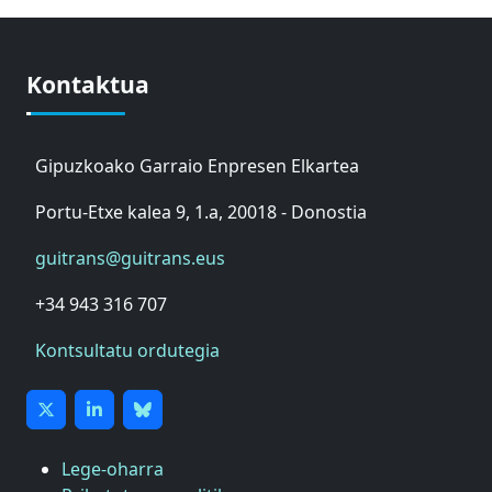
Kontaktua
Gipuzkoako Garraio Enpresen Elkartea
Portu-Etxe kalea 9, 1.a, 20018 - Donostia
guitrans@guitrans.eus
+34 943 316 707
Kontsultatu ordutegia
Lege-oharra