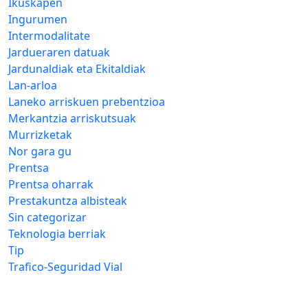
Ikuskapen
Ingurumen
Intermodalitate
Jardueraren datuak
Jardunaldiak eta Ekitaldiak
Lan-arloa
Laneko arriskuen prebentzioa
Merkantzia arriskutsuak
Murrizketak
Nor gara gu
Prentsa
Prentsa oharrak
Prestakuntza albisteak
Sin categorizar
Teknologia berriak
Tip
Trafico-Seguridad Vial