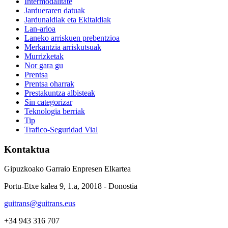
Intermodalitate
Jardueraren datuak
Jardunaldiak eta Ekitaldiak
Lan-arloa
Laneko arriskuen prebentzioa
Merkantzia arriskutsuak
Murrizketak
Nor gara gu
Prentsa
Prentsa oharrak
Prestakuntza albisteak
Sin categorizar
Teknologia berriak
Tip
Trafico-Seguridad Vial
Kontaktua
Gipuzkoako Garraio Enpresen Elkartea
Portu-Etxe kalea 9, 1.a, 20018 - Donostia
guitrans@guitrans.eus
+34 943 316 707