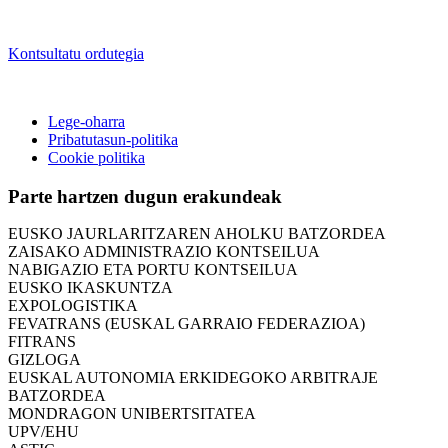
Kontsultatu ordutegia
Lege-oharra
ASTIC
Pribatutasun-politika
GIPUZKOAKO MERKATARITZA GANBERA
Cookie politika
DONOSTIAKO UDALEKO MUGIKORTASUNERAKO
AHOLKU BATZORDEA
Parte hartzen dugun erakundeak
GIPUZKOAKO IKUSKAPEN BATZORDEA
EUSKO JAURLARITZAREN AHOLKU BATZORDEA
ZAISAKO ADMINISTRAZIO KONTSEILUA
NABIGAZIO ETA PORTU KONTSEILUA
EUSKO IKASKUNTZA
EXPOLOGISTIKA
FEVATRANS (EUSKAL GARRAIO FEDERAZIOA)
FITRANS
GIZLOGA
EUSKAL AUTONOMIA ERKIDEGOKO ARBITRAJE
BATZORDEA
MONDRAGON UNIBERTSITATEA
UPV/EHU
ASTIC