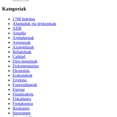
Kategoriak
1768 buletina
Abantailak eta deskontuak
ADR
Araudia
Argitalpenak
Aseguruak
Azpiegiturak
Behatokiak
Calidad
Diru-laguntzak
Dokumentazioa
Ekonomia
Erakundeak
Errekina
Espezialitateak
Europa
Finantzaketa
Fiskalitatea
Fomakuntza
Ikuskapen
Ingurumen