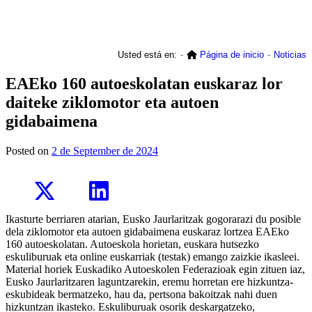
Usted está en:
Página de inicio
Noticias
EAEko 160 autoeskolatan euskaraz lor
daiteke ziklomotor eta autoen
gidabaimena
Posted on
2 de September de 2024
Ikasturte berriaren atarian, Eusko Jaurlaritzak gogorarazi du posible
dela ziklomotor eta autoen gidabaimena euskaraz lortzea EAEko
160 autoeskolatan. Autoeskola horietan, euskara hutsezko
eskuliburuak eta online euskarriak (testak) emango zaizkie ikasleei.
Material horiek Euskadiko Autoeskolen Federazioak egin zituen iaz,
Eusko Jaurlaritzaren laguntzarekin, eremu horretan ere hizkuntza-
eskubideak bermatzeko, hau da, pertsona bakoitzak nahi duen
hizkuntzan ikasteko. Eskuliburuak osorik deskargatzeko,