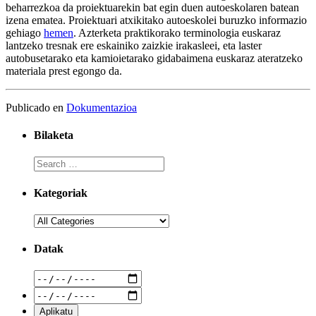
beharrezkoa da proiektuarekin bat egin duen autoeskolaren batean
izena ematea. Proiektuari atxikitako autoeskolei buruzko informazio
gehiago
hemen
. Azterketa praktikorako terminologia euskaraz
lantzeko tresnak ere eskainiko zaizkie irakasleei, eta laster
autobusetarako eta kamioietarako gidabaimena euskaraz ateratzeko
materiala prest egongo da.
Publicado en
Dokumentazioa
Bilaketa
Kategoriak
Datak