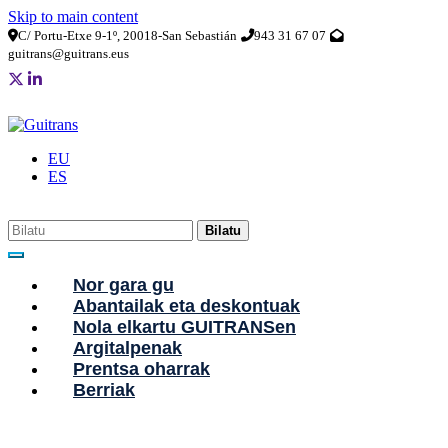
Skip to main content
C/ Portu-Etxe 9-1º, 20018-San Sebastián
943 31 67 07
guitrans@guitrans.eus
EU
ES
Bilatu
Nor gara gu
Abantailak eta deskontuak
Nola elkartu GUITRANSen
Argitalpenak
Prentsa oharrak
Berriak