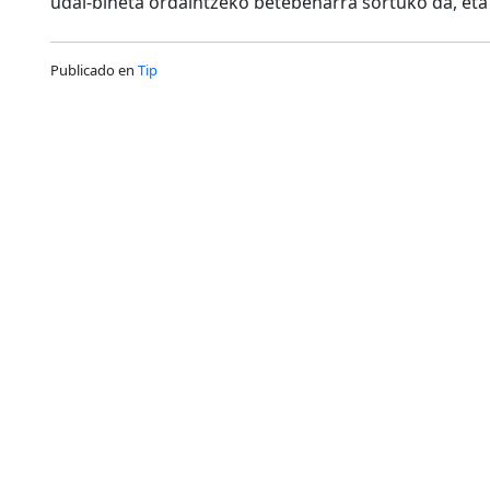
udal-bineta ordaintzeko betebeharra sortuko da, eta
Publicado en
Tip