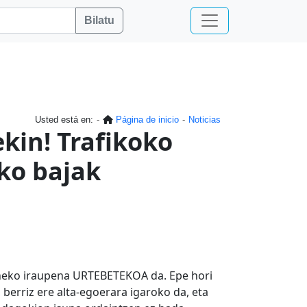
Bilatu
Usted está en:
Página de inicio
Noticias
kin! Trafikoko
ako bajak
ieneko iraupena URTEBETEKOA da. Epe hori
, berriz ere alta-egoerara igaroko da, eta