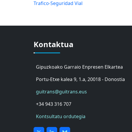
Trafico-Seguridad Vial
Kontaktua
Gipuzkoako Garraio Enpresen Elkartea
Portu-Etxe kalea 9, 1.a, 20018 - Donostia
guitrans@guitrans.eus
+34 943 316 707
Kontsultatu ordutegia