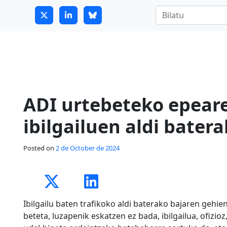
7
guitrans@guitrans.eus
ADI urtebeteko epeare
ibilgailuen aldi bater
Posted on
2 de October de 2024
Ibilgailu baten trafikoko aldi baterako bajaren geh
beteta, luzapenik eskatzen ez bada, ibilgailua, ofizioz