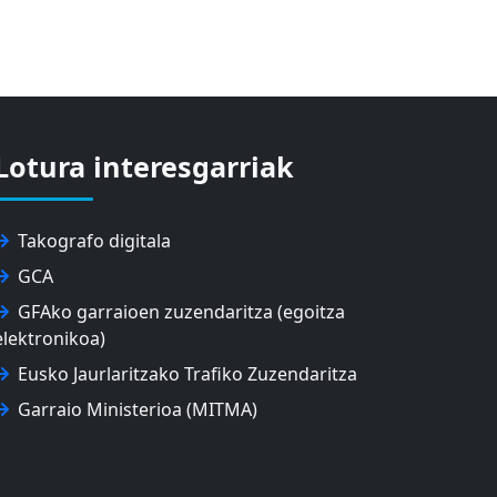
Lotura interesgarriak
Takografo digitala
GCA
GFAko garraioen zuzendaritza (egoitza
elektronikoa)
Eusko Jaurlaritzako Trafiko Zuzendaritza
Garraio Ministerioa (MITMA)