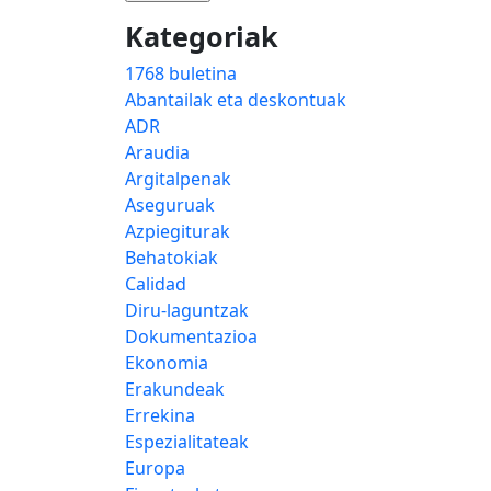
Kategoriak
1768 buletina
Abantailak eta deskontuak
ADR
Araudia
Argitalpenak
Aseguruak
Azpiegiturak
Behatokiak
Calidad
Diru-laguntzak
Dokumentazioa
Ekonomia
Erakundeak
Errekina
Espezialitateak
Europa