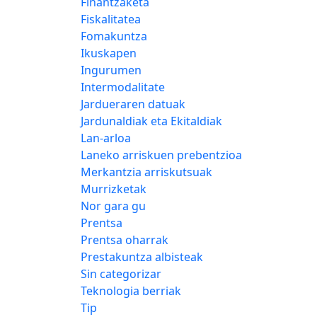
Finantzaketa
Fiskalitatea
Fomakuntza
Ikuskapen
Ingurumen
Intermodalitate
Jardueraren datuak
Jardunaldiak eta Ekitaldiak
Lan-arloa
Laneko arriskuen prebentzioa
Merkantzia arriskutsuak
Murrizketak
Nor gara gu
Prentsa
Prentsa oharrak
Prestakuntza albisteak
Sin categorizar
Teknologia berriak
Tip