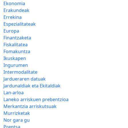
Ekonomia
Erakundeak
Errekina
Espezialitateak
Europa
Finantzaketa
Fiskalitatea
Fomakuntza
Ikuskapen
Ingurumen
Intermodalitate
Jardueraren datuak
Jardunaldiak eta Ekitaldiak
Lan-arloa
Laneko arriskuen prebentzioa
Merkantzia arriskutsuak
Murrizketak
Nor gara gu
Prentsa