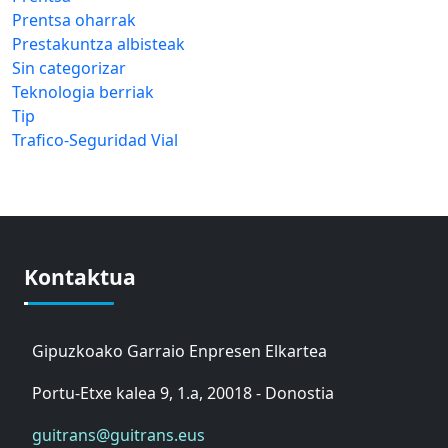
Prentsa oharrak
Prestakuntza albisteak
Sin categorizar
Teknologia berriak
Tip
Trafico-Seguridad Vial
Kontaktua
Gipuzkoako Garraio Enpresen Elkartea
Portu-Etxe kalea 9, 1.a, 20018 - Donostia
guitrans@guitrans.eus