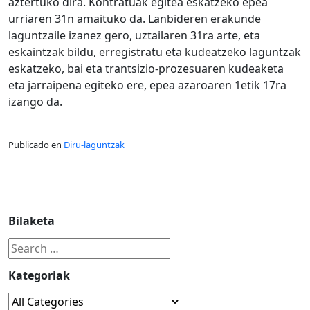
aztertuko dira. Kontratuak egitea eskatzeko epea
urriaren 31n amaituko da. Lanbideren erakunde
laguntzaile izanez gero, uztailaren 31ra arte, eta
eskaintzak bildu, erregistratu eta kudeatzeko laguntzak
eskatzeko, bai eta trantsizio-prozesuaren kudeaketa
eta jarraipena egiteko ere, epea azaroaren 1etik 17ra
izango da.
Publicado en
Diru-laguntzak
Bilaketa
Kategoriak