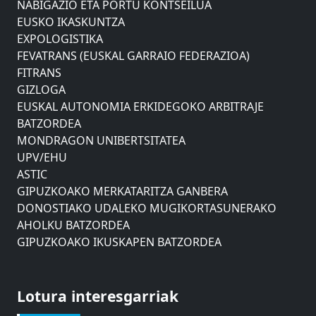
NABIGAZIO ETA PORTU KONTSEILUA
EUSKO IKASKUNTZA
EXPOLOGISTIKA
FEVATRANS (EUSKAL GARRAIO FEDERAZIOA)
FITRANS
GIZLOGA
EUSKAL AUTONOMIA ERKIDEGOKO ARBITRAJE
BATZORDEA
MONDRAGON UNIBERTSITATEA
UPV/EHU
ASTIC
GIPUZKOAKO MERKATARITZA GANBERA
DONOSTIAKO UDALEKO MUGIKORTASUNERAKO
AHOLKU BATZORDEA
GIPUZKOAKO IKUSKAPEN BATZORDEA
EUSKO JAURLARITZAREN AHOLKU BATZORDEA
ZAISAKO ADMINISTRAZIO KONTSEILUA
NABIGAZIO ETA PORTU KONTSEILUA
Lotura interesgarriak
EUSKO IKASKUNTZA