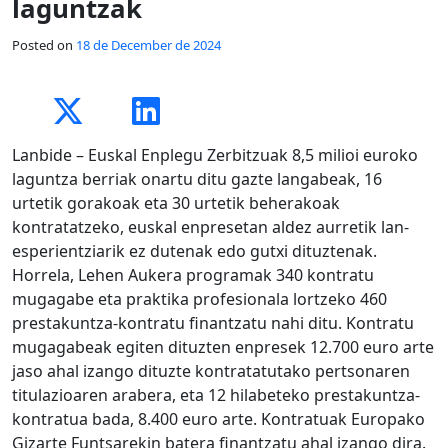
laguntzak
Posted on
18 de December de 2024
Lanbide – Euskal Enplegu Zerbitzuak 8,5 milioi euroko
laguntza berriak onartu ditu gazte langabeak, 16
urtetik gorakoak eta 30 urtetik beherakoak
kontratatzeko, euskal enpresetan aldez aurretik lan-
esperientziarik ez dutenak edo gutxi dituztenak.
Horrela, Lehen Aukera programak 340 kontratu
mugagabe eta praktika profesionala lortzeko 460
prestakuntza-kontratu finantzatu nahi ditu. Kontratu
mugagabeak egiten dituzten enpresek 12.700 euro arte
jaso ahal izango dituzte kontratatutako pertsonaren
titulazioaren arabera, eta 12 hilabeteko prestakuntza-
kontratua bada, 8.400 euro arte. Kontratuak Europako
Gizarte Funtsarekin batera finantzatu ahal izango dira.