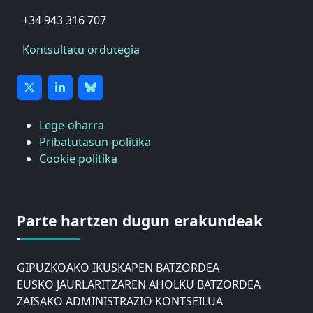
+34 943 316 707
Kontsultatu ordutegia
Lege-oharra
Pribatutasun-politika
Cookie politika
ASTIC
GIPUZKOAKO MERKATARITZA GANBERA
Parte hartzen dugun erakundeak
DONOSTIAKO UDALEKO MUGIKORTASUNERAKO
AHOLKU BATZORDEA
GIPUZKOAKO IKUSKAPEN BATZORDEA
EUSKO JAURLARITZAREN AHOLKU BATZORDEA
ZAISAKO ADMINISTRAZIO KONTSEILUA