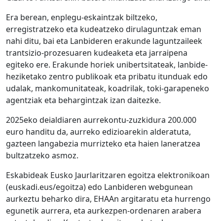
Era berean, enplegu-eskaintzak biltzeko,
erregistratzeko eta kudeatzeko dirulaguntzak eman
nahi ditu, bai eta Lanbideren erakunde laguntzaileek
trantsizio-prozesuaren kudeaketa eta jarraipena
egiteko ere. Erakunde horiek unibertsitateak, lanbide-
heziketako zentro publikoak eta pribatu itunduak edo
udalak, mankomunitateak, koadrilak, toki-garapeneko
agentziak eta behargintzak izan daitezke.
2025eko deialdiaren aurrekontu-zuzkidura 200.000
euro handitu da, aurreko edizioarekin alderatuta,
gazteen langabezia murrizteko eta haien laneratzea
bultzatzeko asmoz.
Eskabideak Eusko Jaurlaritzaren egoitza elektronikoan
(euskadi.eus/egoitza) edo Lanbideren webgunean
aurkeztu beharko dira, EHAAn argitaratu eta hurrengo
egunetik aurrera, eta aurkezpen-ordenaren arabera