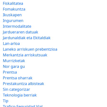
Fiskalitatea
Fomakuntza
Ikuskapen
Ingurumen
Intermodalitate
Jardueraren datuak
Jardunaldiak eta Ekitaldiak
Lan-arloa
Laneko arriskuen prebentzioa
Merkantzia arriskutsuak
Murrizketak
Nor gara gu
Prentsa
Prentsa oharrak
Prestakuntza albisteak
Sin categorizar
Teknologia berriak
Tip
Trafico-Seguridad Vial