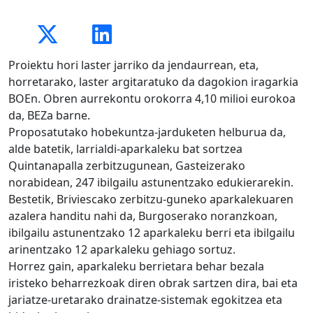
Proiektu hori laster jarriko da jendaurrean, eta,
horretarako, laster argitaratuko da dagokion iragarkia
BOEn. Obren aurrekontu orokorra 4,10 milioi eurokoa
da, BEZa barne.
Proposatutako hobekuntza-jarduketen helburua da,
alde batetik, larrialdi-aparkaleku bat sortzea
Quintanapalla zerbitzugunean, Gasteizerako
norabidean, 247 ibilgailu astunentzako edukierarekin.
Bestetik, Briviescako zerbitzu-guneko aparkalekuaren
azalera handitu nahi da, Burgoserako noranzkoan,
ibilgailu astunentzako 12 aparkaleku berri eta ibilgailu
arinentzako 12 aparkaleku gehiago sortuz.
Horrez gain, aparkaleku berrietara behar bezala
iristeko beharrezkoak diren obrak sartzen dira, bai eta
jariatze-uretarako drainatze-sistemak egokitzea eta