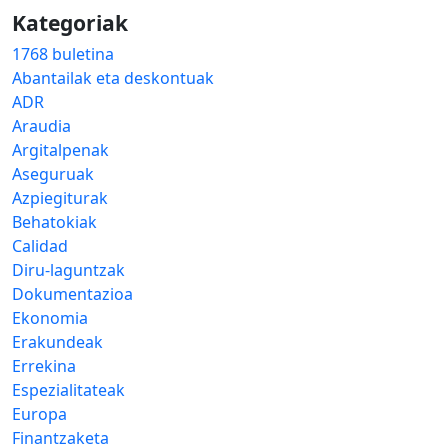
Kategoriak
1768 buletina
Abantailak eta deskontuak
ADR
Araudia
Argitalpenak
Aseguruak
Azpiegiturak
Behatokiak
Calidad
Diru-laguntzak
Dokumentazioa
Ekonomia
Erakundeak
Errekina
Espezialitateak
Europa
Finantzaketa