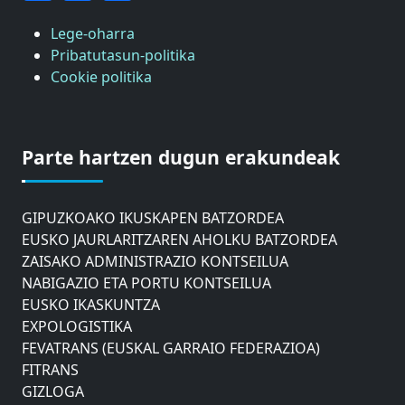
Lege-oharra
Pribatutasun-politika
Cookie politika
ASTIC
GIPUZKOAKO MERKATARITZA GANBERA
Parte hartzen dugun erakundeak
DONOSTIAKO UDALEKO MUGIKORTASUNERAKO
AHOLKU BATZORDEA
GIPUZKOAKO IKUSKAPEN BATZORDEA
EUSKO JAURLARITZAREN AHOLKU BATZORDEA
ZAISAKO ADMINISTRAZIO KONTSEILUA
NABIGAZIO ETA PORTU KONTSEILUA
EUSKO IKASKUNTZA
EXPOLOGISTIKA
FEVATRANS (EUSKAL GARRAIO FEDERAZIOA)
FITRANS
GIZLOGA