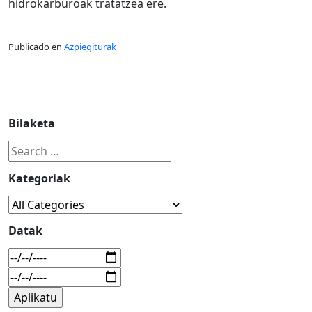
hidrokarburoak tratatzea ere.
Publicado en
Azpiegiturak
Bilaketa
Kategoriak
Datak