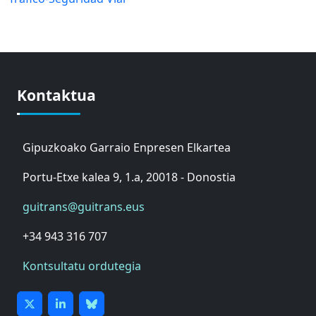
Kontaktua
Gipuzkoako Garraio Enpresen Elkartea
Portu-Etxe kalea 9, 1.a, 20018 - Donostia
guitrans@guitrans.eus
+34 943 316 707
Kontsultatu ordutegia