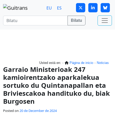
Skip to main content
EU
ES
Bilatu
Usted está en:
Página de inicio
Noticias
Garraio Ministerioak 247
kamioirentzako aparkalekua
sortuko du Quintanapallan eta
Briviescakoa handituko du, biak
Burgosen
Posted on
20 de December de 2024