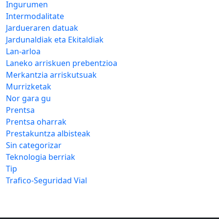
Ingurumen
Intermodalitate
Jardueraren datuak
Jardunaldiak eta Ekitaldiak
Lan-arloa
Laneko arriskuen prebentzioa
Merkantzia arriskutsuak
Murrizketak
Nor gara gu
Prentsa
Prentsa oharrak
Prestakuntza albisteak
Sin categorizar
Teknologia berriak
Tip
Trafico-Seguridad Vial