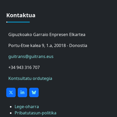
Kontaktua
Gipuzkoako Garraio Enpresen Elkartea
Portu-Etxe kalea 9, 1.a, 20018 - Donostia
guitrans@guitrans.eus
+34 943 316 707
Kontsultatu ordutegia
Lege-oharra
Pribatutasun-politika