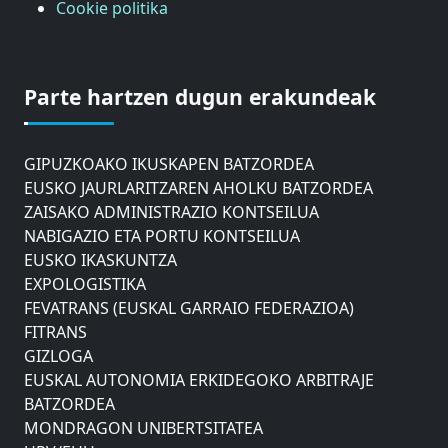
Cookie politika
ASTIC
GIPUZKOAKO MERKATARITZA GANBERA
Parte hartzen dugun erakundeak
DONOSTIAKO UDALEKO MUGIKORTASUNERAKO
AHOLKU BATZORDEA
GIPUZKOAKO IKUSKAPEN BATZORDEA
EUSKO JAURLARITZAREN AHOLKU BATZORDEA
ZAISAKO ADMINISTRAZIO KONTSEILUA
NABIGAZIO ETA PORTU KONTSEILUA
EUSKO IKASKUNTZA
EXPOLOGISTIKA
FEVATRANS (EUSKAL GARRAIO FEDERAZIOA)
FITRANS
GIZLOGA
EUSKAL AUTONOMIA ERKIDEGOKO ARBITRAJE
BATZORDEA
MONDRAGON UNIBERTSITATEA
UPV/EHU