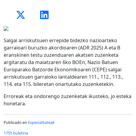
Salgai arriskutsuen errepide bidezko nazioarteko
garraioari buruzko akordioaren (ADR 2025) A eta B
eranskinen testu zuzenduaren akatsen zuzenketa
argitaratu da maiatzaren 6ko BOEn, Nazio Batuen
Europarako Batzorde Ekonomikoaren (CEPE) salgai
arriskutsuen garraioko lantaldearen 111., 112., 113.,
114. eta 115. bileretan onartutako zuzenketekin.
Erroreak eta ondorengo zuzenketak ikusteko, jo esteka
honetara.
Publicado en
Espezialitateak
1755 buletina